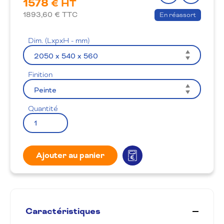
1578
le
à
€ HT
produit
la
1893,60
€ TTC
En réassort
wishlis
Dim. (LxpxH - mm)
Finition
Quantité
Ajouter au panier
Caractéristiques