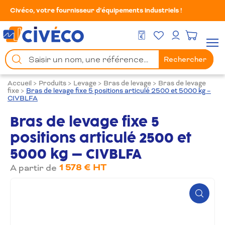
Civéco, votre fournisseur d’équipements industriels !
Mes Favoris
Men
DEVIS GRATUIT
Mon compte
Chercher
Rechercher
un
produit
Accueil
>
Produits
>
Levage
>
Bras de levage
>
Bras de levage
fixe
>
Bras de levage fixe 5 positions articulé 2500 et 5000 kg –
CIVBLFA
Bras de levage fixe 5
positions articulé 2500 et
5000 kg – CIVBLFA
1 578 € HT
A partir de
Zoom