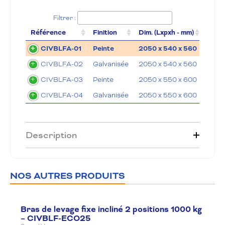
Filtrer :
Référence
Finition
Dim. (Lxpxh - mm)
Dist.
CIVBLFA-01
Peinte
2050 x 540 x 560
695 
CIVBLFA-02
Galvanisée
2050 x 540 x 560
695 
CIVBLFA-03
Peinte
2050 x 550 x 600
695 
CIVBLFA-04
Galvanisée
2050 x 550 x 600
695 
Description
NOS AUTRES PRODUITS
Bras de levage fixe incliné 2 positions 1000 kg
– CIVBLF-ECO25