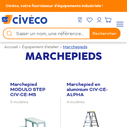
Civéco, votre fournisseur d’équipements industriels !
Mes Favoris
Men
DEVIS GRATUIT
Mon compte
Chercher
Rechercher
un
produit
Accueil
>
Équipement d'atelier
>
Marchepieds
MARCHEPIEDS
Marchepied
Marchepied en
MODULO STEP
aluminium CIV-CE-
CIV-CE-MS
ALPHA
5 modèles
4 modèles