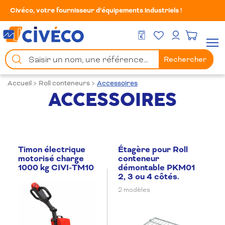
Civéco, votre fournisseur d’équipements industriels !
Mes Favoris
Men
DEVIS GRATUIT
Mon compte
Chercher
Rechercher
un
produit
Accueil
>
Roll conteneurs
>
Accessoires
ACCESSOIRES
Timon électrique
Étagère pour Roll
motorisé charge
conteneur
1000 kg CIVI-TM10
démontable PKM01
2, 3 ou 4 côtés.
2 modèles