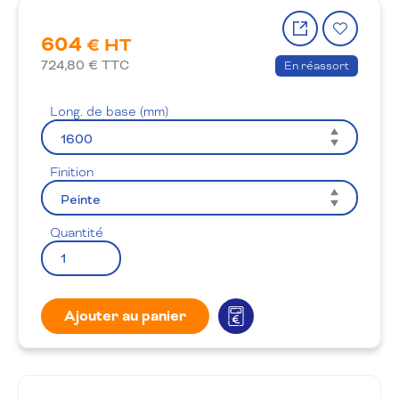
Partager
Ajout
604
le
à
€ HT
produit
la
724,80
€ TTC
En réassort
wishlis
Long. de base (mm)
Finition
Quantité
Ajouter au panier