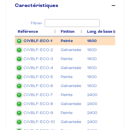
Caractéristiques
Filtrer :
Référence
Finition
Long. de base (mm)
D
CIVBLF-ECO-1
Peinte
1600
7
CIVBLF-ECO-2
Galvanisée
1600
7
CIVBLF-ECO-3
Peinte
1600
7
CIVBLF-ECO-4
Galvanisée
1600
7
CIVBLF-ECO-5
Peinte
1600
7
CIVBLF-ECO-6
Galvanisée
1600
7
CIVBLF-ECO-7
Peinte
2400
7
CIVBLF-ECO-8
Galvanisée
2400
7
CIVBLF-ECO-9
Peinte
2400
7
CIVBLF-ECO-10
Galvanisée
2400
7