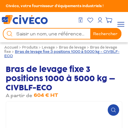
Civéco, votre fournisseur d’équipements industriels !
Mes Favoris
Men
DEVIS GRATUIT
Mon compte
Chercher
Rechercher
un
produit
Accueil
>
Produits
>
Levage
>
Bras de levage
>
Bras de levage
fixe
>
Bras de levage fixe 3 positions 1000 à 5000 kg – CIVBLF-
ECO
Bras de levage fixe 3
positions 1000 à 5000 kg –
CIVBLF-ECO
604 € HT
A partir de
Zoom