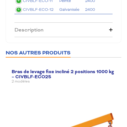
CIVBLF-ECO-11
Peinte
2400
7
CIVBLF-ECO-12
Galvanisée
2400
7
Description
NOS AUTRES PRODUITS
Bras de levage fixe incliné 2 positions 1000 kg
– CIVBLF-ECO25
2 modèles