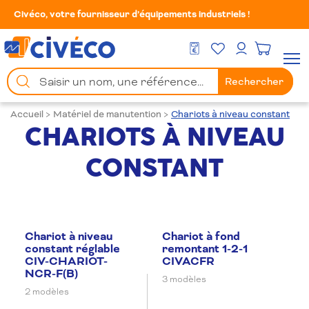
Civéco, votre fournisseur d’équipements industriels !
Mes Favoris
Men
DEVIS GRATUIT
Mon compte
Chercher
Rechercher
un
produit
Accueil
>
Matériel de manutention
>
Chariots à niveau constant
CHARIOTS À NIVEAU
CONSTANT
Chariot à niveau
Chariot à fond
constant réglable
remontant 1-2-1
CIV-CHARIOT-
CIVACFR
NCR-F(B)
3 modèles
2 modèles