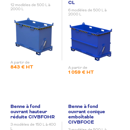
CL
12 modèles de 500 L à
2000 L
6 modèles de 500 L à
2000 L
A partir de
843 € HT
A partir de
1 059 € HT
Benne à fond
Benne à fond
ouvrant hauteur
ouvrant conique
réduite CIVBFOHR
emboîtable
CIVBFOCE
3 modèles de 150 L à 400
L
3 modèles de 500 L à