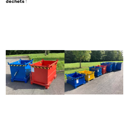
déchets
!