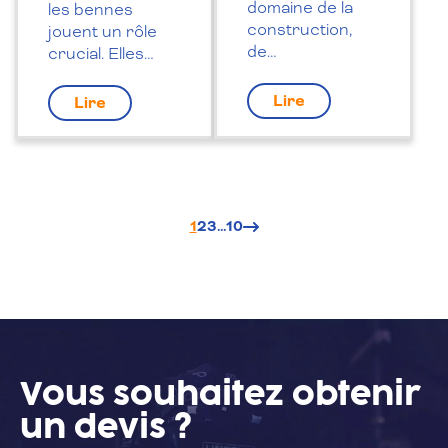
domaine de la
les bennes
construction,
jouent un rôle
de…
crucial. Elles…
Lire
Lire
Suivant
1
2
3
...
10
Vous souhaitez
obtenir
un devis ?