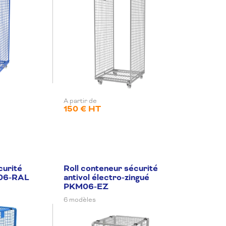
A partir de
150 € HT
curité
Roll conteneur sécurité
M06-RAL
antivol électro-zingué
PKM06-EZ
6 modèles