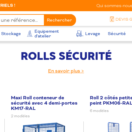
IELS !
Qui sommes-nous
DEVIS 
Rechercher
Equipement
Stockage
Levage
Sécurité
d'atelier
ROLLS SÉCURITÉ
En savoir plus >
Maxi Roll conteneur de
Roll 2 côtés petit
sécurité avec 4 demi-portes
peint PKM06-RA
KM17-RAL
6 modèles
2 modèles