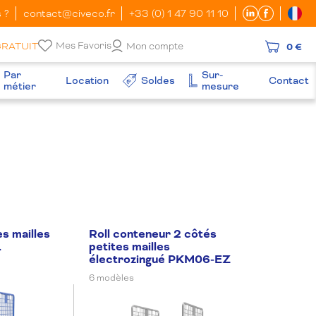
 ?
contact@civeco.fr
+33 (0) 1 47 90 11 10
Mes Favoris
GRATUIT
Mon compte
0 €
Par
Sur-
Location
Soldes
Contact
métier
mesure
es mailles
Roll conteneur 2 côtés
L
petites mailles
électrozingué PKM06-EZ
6 modèles