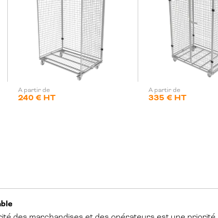
A partir de
A partir de
240 € HT
335 € HT
able
curité des marchandises et des opérateurs est une priorit