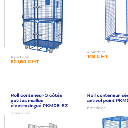
A partir de
148 € HT
A partir de
621,50 € HT
Roll conteneur 3 côtés
Roll conteneur sé
petites mailles
antivol peint PK
électrozingué PKM06-EZ
6 modèles
6 modèles