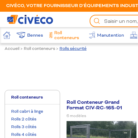
CIVÉCO, VOTRE FOURNISSEUR D’ÉQUIPEMENTS INDUSTR
Chercher
un
produit
Roll
Bennes
Manutention
Accueil
conteneurs
Accueil
>
Roll conteneurs
>
Rolls sécurité
Roll conteneurs
Roll Conteneur Grand
Format CIV-RC-165-01
Roll cabri à linge
6 modèles
Rolls 2 côtés
Rolls 3 côtés
Rolls 4 côtés