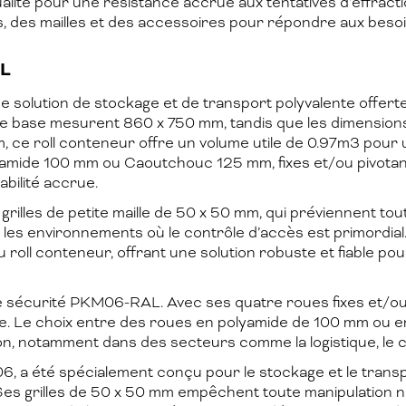
ualité pour une résistance accrue aux tentatives d’effracti
 des mailles et des accessoires pour répondre aux besoin
AL
e solution de stockage et de transport polyvalente offerte
e base mesurent 860 x 750 mm, tandis que les dimensions 
ce roll conteneur offre un volume utile de 0.97m3 pour
yamide 100 mm ou Caoutchouc 125 mm, fixes et/ou pivotantes
bilité accrue.
grilles de petite maille de 50 x 50 mm, qui préviennent t
les environnements où le contrôle d’accès est primordial. D
roll conteneur, offrant une solution robuste et fiable pou
 de sécurité PKM06-RAL. Avec ses quatre roues fixes et/ou
re. Le choix entre des roues en polyamide de 100 mm ou en
ion, notamment dans des secteurs comme la logistique, le 
 a été spécialement conçu pour le stockage et le transp
. Ses grilles de 50 x 50 mm empêchent toute manipulation no