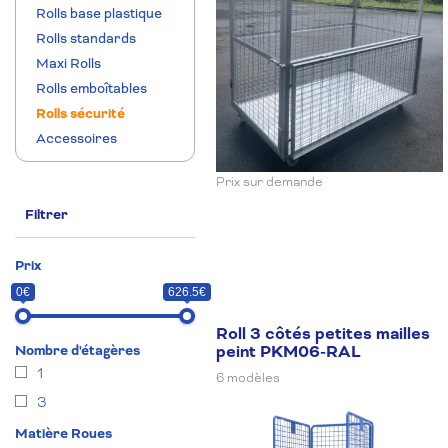
Rolls base plastique
Rolls standards
Maxi Rolls
Rolls emboîtables
Rolls sécurité
Accessoires
Prix sur demande
Filtrer
Prix
0€
626.5€
Roll 3 côtés petites mailles
Prix
Prix
peint PKM06-RAL
Nombre d'étagères
min
max
1
6 modèles
3
Matière Roues