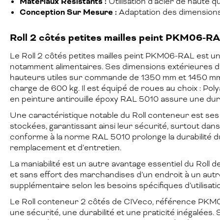
Matériaux Résistants :
Utilisation d’acier de haute q
Conception Sur Mesure :
Adaptation des dimensions,
Roll 2 côtés petites mailles peint PKM06-R
Le Roll 2 côtés petites mailles peint PKM06-RAL est un
notamment alimentaires. Ses dimensions extérieures d
hauteurs utiles sur commande de 1350 mm et 1450 mm, 
charge de 600 kg. Il est équipé de roues au choix : Pol
en peinture antirouille époxy RAL 5010 assure une dura
Une caractéristique notable du Roll conteneur est ses 
stockées, garantissant ainsi leur sécurité, surtout dans 
conforme à la norme RAL 5010 prolonge la durabilité du 
remplacement et d’entretien.
La maniabilité est un autre avantage essentiel du Roll
et sans effort des marchandises d’un endroit à un aut
supplémentaire selon les besoins spécifiques d’utilisat
Le Roll conteneur 2 côtés de CIVeco, référence PKM06,
une sécurité, une durabilité et une praticité inégalées