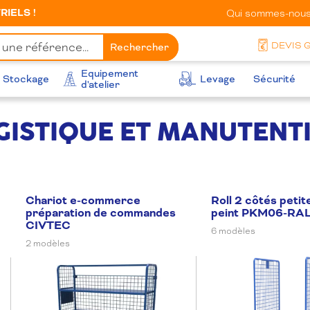
IELS !
Qui sommes-nous
DEVIS 
Rechercher
Equipement
Stockage
Levage
Sécurité
d'atelier
GISTIQUE ET MANUTENT
Chariot e-commerce
Roll 2 côtés petit
préparation de commandes
peint PKM06-RA
CIVTEC
6 modèles
2 modèles