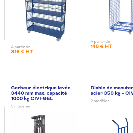
A partir de
148 € HT
A partir de
316 € HT
Gerbeur électrique levée
Diable de manuten
3440 mm max. capacité
acier 350 kg – C
1000 kg CIVI-GEL
2 modèles
3 modèles