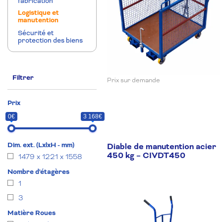
fabrication
Logistique et
manutention
Sécurité et
protection des biens
Filtrer
Prix sur demande
Prix
0€
3 168€
Prix
Prix
Dim. ext. (LxlxH - mm)
Diable de manutention acier
min
max
450 kg – CIVDT450
1479 x 1221 x 1558
Nombre d'étagères
1
3
Matière Roues