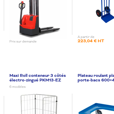
A partir de
223,04 € HT
Prix sur demande
Maxi Roll conteneur 3 côtés
Plateau roulant pl
électro-zingué PKM13-EZ
porte-bacs 600×
6 modèles