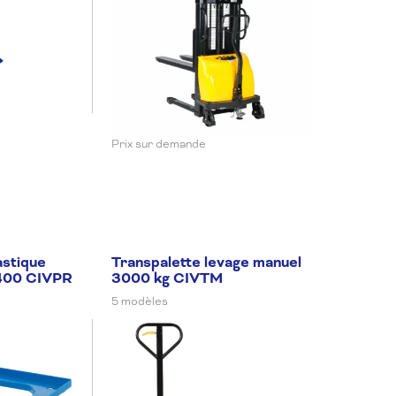
Prix sur demande
astique
Transpalette levage manuel
400 CIVPR
3000 kg CIVTM
5 modèles