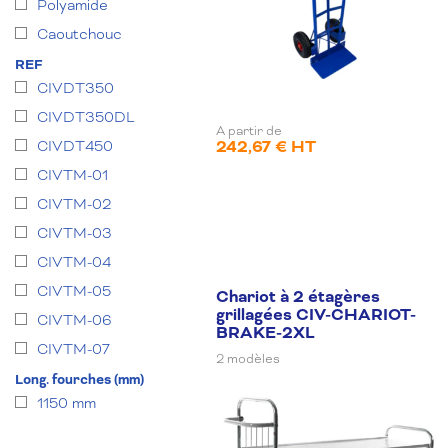
Polyamide
Caoutchouc
REF
CIVDT350
CIVDT350DL
A partir de
242,67 € HT
CIVDT450
CIVTM-01
CIVTM-02
CIVTM-03
CIVTM-04
CIVTM-05
Chariot à 2 étagères
grillagées CIV-CHARIOT-
CIVTM-06
BRAKE-2XL
CIVTM-07
2 modèles
Long. fourches (mm)
1150 mm