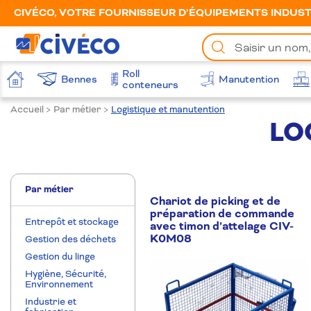
CIVÉCO, VOTRE FOURNISSEUR D’ÉQUIPEMENTS INDUSTR
Chercher
un
produit
Roll
Bennes
Manutention
Accueil
conteneurs
Accueil
>
Par métier
>
Logistique et manutention
LO
Par métier
Chariot de picking et de
préparation de commande
Entrepôt et stockage
avec timon d’attelage CIV-
K0M08
Gestion des déchets
Gestion du linge
Hygiène, Sécurité,
Environnement
Industrie et