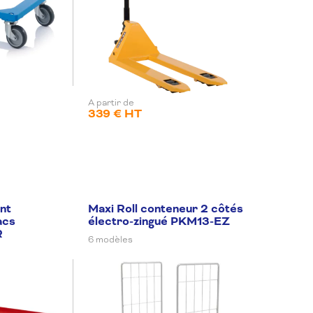
A partir de
339 € HT
ant
Maxi Roll conteneur 2 côtés
acs
électro-zingué PKM13-EZ
R
6 modèles