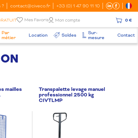
 ?
contact@civeco.fr
+33 (0) 1 47 90 11 10
Mes Favoris
GRATUIT
Mon compte
0 €
Par
Sur-
Location
Soldes
Contact
métier
mesure
ION
es mailles
Transpalette levage manuel
L
professionnel 2500 kg
CIVTLMP