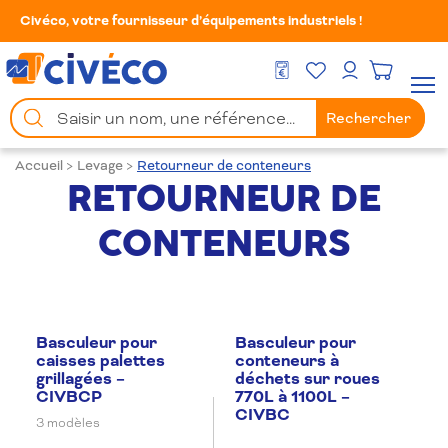
Civéco, votre fournisseur d’équipements industriels !
Mes Favoris
Men
DEVIS GRATUIT
Mon compte
Chercher
Rechercher
un
produit
Accueil
>
Levage
>
Retourneur de conteneurs
RETOURNEUR DE
CONTENEURS
Basculeur pour
Basculeur pour
caisses palettes
conteneurs à
grillagées –
déchets sur roues
CIVBCP
770L à 1100L –
CIVBC
3 modèles