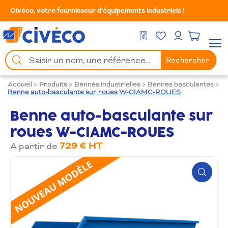
Civéco, votre fournisseur d’équipements industriels !
Mes Favoris
Men
DEVIS GRATUIT
Mon compte
Chercher
Rechercher
un
produit
Accueil
>
Produits
>
Bennes industrielles
>
Bennes basculantes
>
Benne auto-basculante sur roues W-CIAMC-ROUES
Benne auto-basculante sur
roues W-CIAMC-ROUES
729 € HT
A partir de
Zoom