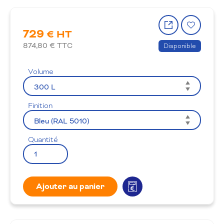
Partager
Ajout
729
le
à
€ HT
produit
la
874,80
€ TTC
Disponible
wishlis
Volume
Finition
Quantité
Ajouter au panier