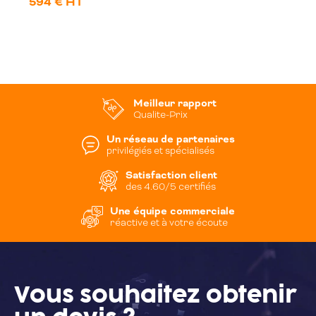
594 € HT
Meilleur rapport
Qualite-Prix
Un réseau de partenaires
privilégiés et spécialisés
Satisfaction client
des 4.60/5 certifiés
Une équipe commerciale
réactive et à votre écoute
Vous souhaitez
obtenir