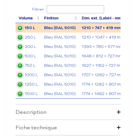
Filtrer :
Volume
Finition
Dim. ext. (LxlxH - mm)
Ch
150 L
Bleu (RAL 5010)
1210 × 747 × 419 mm
10
250 L
Bleu (RAL 5010)
1210 × 1047 × 419 mm
10
300 L
Bleu (RAL 5010)
1393 × 780 × 577 mm
13
500 L
Bleu (RAL 5010)
1648 × 812 × 727 mm
13
750 L
Bleu (RAL 5010)
1627 × 1162 × 727 mm
15
1000 L
Bleu (RAL 5010)
1707 × 1282 × 727 mm
18
1250 L
Bleu (RAL 5010)
1774 × 1282 × 907 mm
18
1500 L
Bleu (RAL 5010)
1774 × 1482 × 907 mm
18
Description
Fiche technique