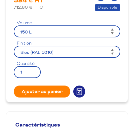
594
€ HT
produit
la
712,80
€ TTC
Disponible
wishlis
Volume
Finition
Quantité
Ajouter au panier
Caractéristiques