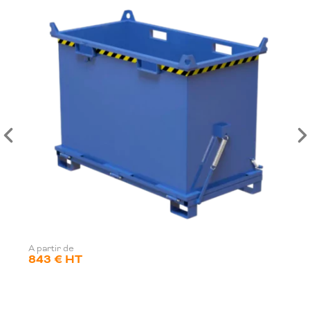
A partir de
843 € HT