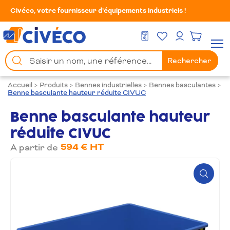
Civéco, votre fournisseur d’équipements industriels !
Mes Favoris
Men
DEVIS GRATUIT
Mon compte
Chercher
Rechercher
un
produit
Accueil
>
Produits
>
Bennes industrielles
>
Bennes basculantes
>
Benne basculante hauteur réduite CIVUC
Benne basculante hauteur
réduite CIVUC
594 € HT
A partir de
Zoom