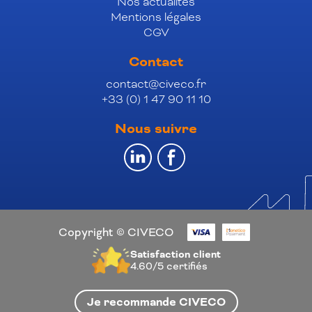
Nos actualités
Mentions légales
CGV
Contact
contact@civeco.fr
+33 (0) 1 47 90 11 10
Nous suivre
Copyright © CIVECO
Satisfaction client
4.60/5
certifiés
Je recommande CIVECO