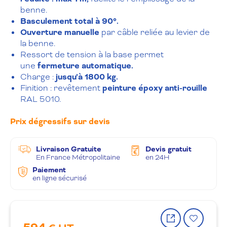
benne.
Basculement total à 90°.
Ouverture manuelle
par câble reliée au levier de
la benne.
Ressort de tension à la base permet
une
fermeture automatique.
Charge :
jusqu’à 1800 kg.
Finition : revêtement
peinture époxy anti-rouille
RAL 5010.
Prix dégressifs sur devis
Livraison Gratuite
Devis gratuit
En France Métropolitaine
en 24H
Paiement
en ligne sécurisé
Partager
Ajout
le
à