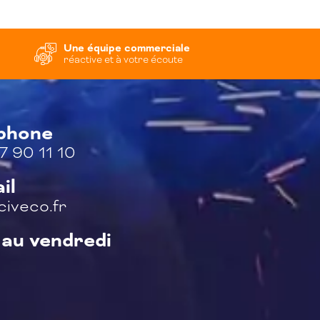
Une équipe commerciale
réactive et à votre écoute
éphone
7 90 11 10
il
iveco.fr
 au vendredi