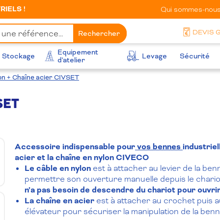
IELS !
Qui sommes-nous
DEVIS 
Rechercher
Equipement
Stockage
Levage
Sécurité
d'atelier
on + Chaîne acier CIVSET
SET
Accessoire indispensable pour
vos bennes
industriel
acier et la chaîne en nylon CIVECO
Le câble en nylon
est à attacher au levier de la ben
permettre son ouverture manuelle depuis le chario
n’a pas besoin de descendre du chariot pour ouvrir
La chaîne en acier
est à attacher au crochet puis a
élévateur pour sécuriser la manipulation de la benn