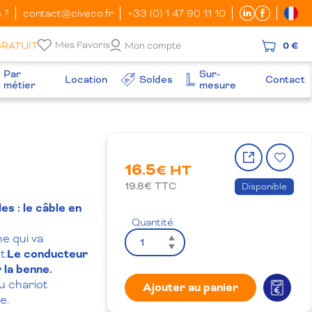
 ?
contact@civeco.fr
+33 (0) 1 47 90 11 10
Mes Favoris
GRATUIT
Mon compte
0 €
Par
Sur-
Location
Soldes
Contact
métier
mesure
Partager
Ajo
16.5
le
à
€ HT
produit
la
19.8
€ TTC
Disponible
wish
les
: le câble en
Quantité
ne qui va
t.
Le conducteur
 la benne.
u chariot
Ajouter au panier
e.