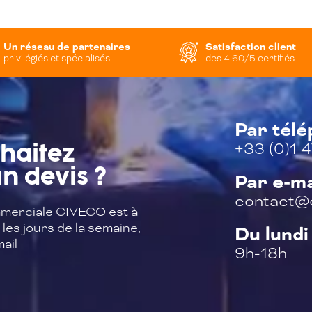
Un réseau de partenaires
Satisfaction client
privilégiés et spécialisés
des 4.60/5 certifiés
Par tél
+33 (0)1 4
haitez
n devis ?
Par e-ma
contact@c
merciale CIVECO est à
les jours de la semaine,
Du lundi
ail
9h-18h