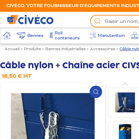
CIVÉCO, VOTRE FOURNISSEUR D’ÉQUIPEMENTS INDUSTR
Chercher
un
produit
Roll
Bennes
Manutention
Accueil
conteneurs
Accueil
>
Produits
>
Bennes industrielles
>
Accessoires
>
Câble nyl
Câble nylon + Chaîne acier CIV
16,50 € HT
Zoom