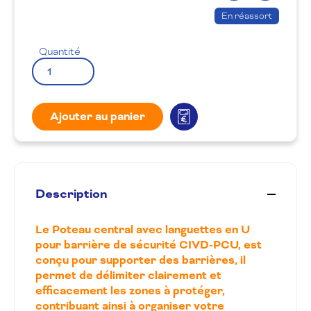
produit
la
En réassort
wishlis
Quantité
Ajouter au panier
Description
Le Poteau central avec languettes en U
pour barrière de sécurité CIVD-PCU, est
conçu pour supporter des barrières, il
permet de délimiter clairement et
efficacement les zones à protéger,
contribuant ainsi à organiser votre