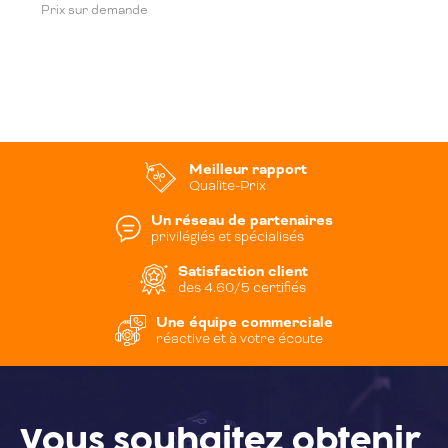
Prix sur demande
Meilleur rapport
Qualite-Prix
Un réseau de partenaires
privilégiés et spécialisés
Satisfaction client
des 4.60/5 certifiés
Une équipe commerciale
réactive et à votre écoute
Vous souhaitez
obtenir