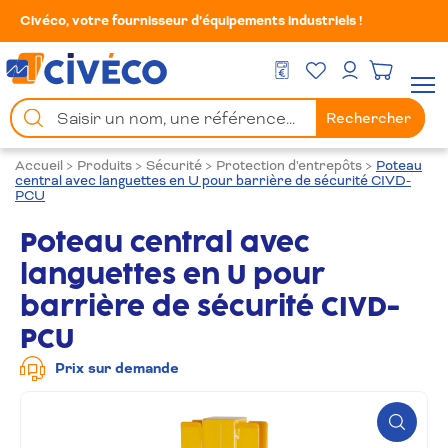
Civéco, votre fournisseur d’équipements industriels !
Mes Favoris
Men
DEVIS GRATUIT
Mon compte
Chercher
Rechercher
un
produit
Accueil
>
Produits
>
Sécurité
>
Protection d'entrepôts
>
Poteau
central avec languettes en U pour barrière de sécurité CIVD-
PCU
Poteau central avec
languettes en U pour
barrière de sécurité CIVD-
PCU
Prix sur demande
Zoom