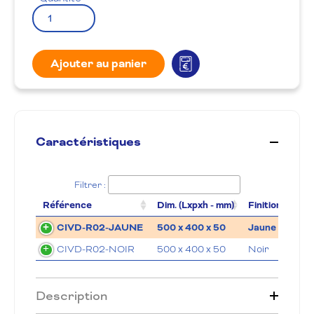
Ajouter au panier
Caractéristiques
Filtrer :
Référence
Dim. (Lxpxh - mm)
Finition
Poid
CIVD-R02-JAUNE
500 x 400 x 50
Jaune
8
CIVD-R02-NOIR
500 x 400 x 50
Noir
8
Description