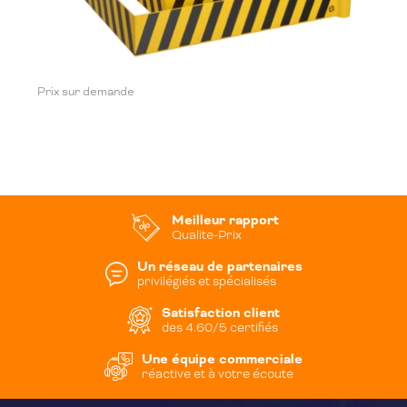
Prix sur demande
Meilleur rapport
Qualite-Prix
Un réseau de partenaires
privilégiés et spécialisés
Satisfaction client
des 4.60/5 certifiés
Une équipe commerciale
réactive et à votre écoute