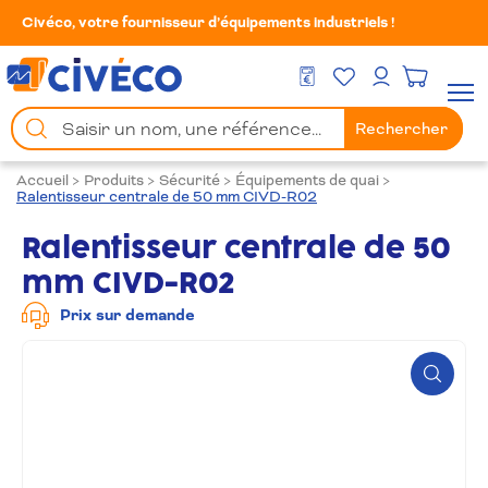
Civéco, votre fournisseur d’équipements industriels !
Mes Favoris
Men
DEVIS GRATUIT
Mon compte
Chercher
Rechercher
un
produit
Accueil
>
Produits
>
Sécurité
>
Équipements de quai
>
Ralentisseur centrale de 50 mm CIVD-R02
Ralentisseur centrale de 50
mm CIVD-R02
Prix sur demande
Zoom