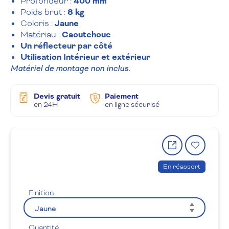
Profondeur :
400 mm
Poids brut :
8 kg
Coloris :
Jaune
Matériau :
Caoutchouc
Un réflecteur par côté
Utilisation Intérieur et extérieur
Matériel de montage non inclus.
Devis gratuit
Paiement
en 24H
en ligne sécurisé
Partager
Ajout
le
à
produit
la
En réassort
wishlis
Finition
Quantité