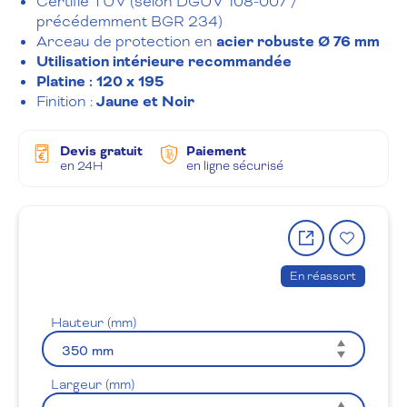
Certifié TÜV (selon DGUV 108-007 /
précédemment BGR 234)
Arceau de protection en
acier robuste Ø 76 mm
Utilisation intérieure recommandée
Platine : 120 x 195
Finition :
Jaune et Noir
Devis gratuit
Paiement
en 24H
en ligne sécurisé
Partager
Ajout
le
à
produit
la
En réassort
wishlis
Hauteur (mm)
Largeur (mm)