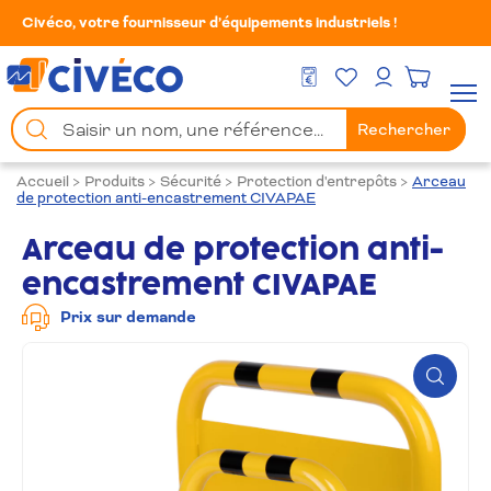
Civéco, votre fournisseur d’équipements industriels !
Mes Favoris
Men
DEVIS GRATUIT
Mon compte
Chercher
Rechercher
un
produit
Accueil
>
Produits
>
Sécurité
>
Protection d'entrepôts
>
Arceau
de protection anti-encastrement CIVAPAE
Arceau de protection anti-
encastrement CIVAPAE
Prix sur demande
Zoom