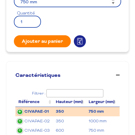
Quantité
Ajouter au panier
Caractéristiques
Filtrer :
Référence
Hauteur (mm)
Largeur (mm)
Dim. ex
CIVAPAE-01
350
750 mm
195 × 
CIVAPAE-02
350
1000 mm
195 × 
CIVAPAE-03
600
750 mm
195 × 