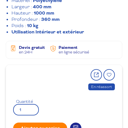
Matériel :
Polyéthylène
Largeur :
400 mm
Hauteur :
1000 mm
Profondeur :
360 mm
Poids :
10 kg
Utilisation Intérieur et extérieur
Devis gratuit
Paiement
en 24H
en ligne sécurisé
Partager
Ajout
le
à
produit
la
En réassort
wishlis
Quantité