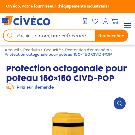
Civéco, votre fournisseur d’équipements industriels !
Mes Favoris
Men
DEVIS GRATUIT
Mon compte
Chercher
Rechercher
un
produit
Accueil
>
Produits
>
Sécurité
>
Protection d'entrepôts
>
Protection octogonale pour poteau 150×150 CIVD-POP
Protection octogonale pour
poteau 150×150 CIVD-POP
Prix sur demande
Zoom