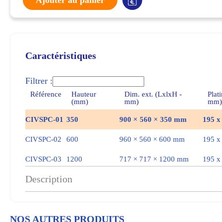
Ajouter au panier
Caractéristiques
Filtrer :
Référence
Hauteur
Dim. ext. (LxlxH -
Plat
(mm)
mm)
mm)
CIVSPC-01
350
900 × 560 × 350 mm
195 x
CIVSPC-02
600
960 × 560 × 600 mm
195 x
CIVSPC-03
1200
717 × 717 × 1200 mm
195 x
Description
NOS AUTRES PRODUITS