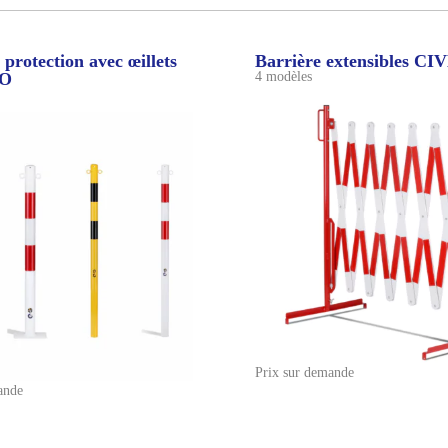
 protection avec œillets
Barrière extensibles CI
PO
4 modèles
Prix sur demande
ande