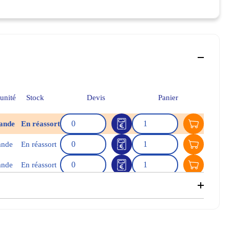
'unité
Stock
Devis
Panier
Quantité
Quantité
ande
En réassort
Ajouter 
Quantité
Quantité
ande
En réassort
Ajouter 
Quantité
Quantité
ande
En réassort
Ajouter 