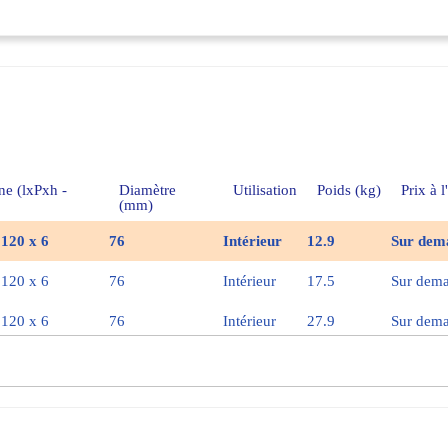
ine (lxPxh -
Diamètre
Utilisation
Poids (kg)
Prix à l
(mm)
 120 x 6
76
Intérieur
12.9
Sur dem
 120 x 6
76
Intérieur
17.5
Sur dem
 120 x 6
76
Intérieur
27.9
Sur dem