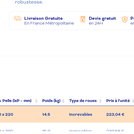
robustesse.
Livraison Gratuite
Devis gratuit
P
En France Métropolitaine
en 24H
e
. Pelle (lxP – mm)
Poids (kg)
Type de roues
Prix à l'unité
 x 220
14.5
Increvables
223,04 €
 x 290
15.9
Increvables
239,68 €