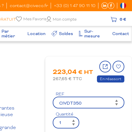
 ?
contact@civeco.fr
+33 (0) 1 47 90 11 10
Mes Favoris
GRATUIT
Mon compte
0 €
Par
Sur-
Location
Soldes
Contact
métier
mesure
Partager
Ajo
223,04
le
à
€ HT
produit
la
267,65
€ TTC
En réassort
wish
REF
brantes
cieuse
Quantité
 grande