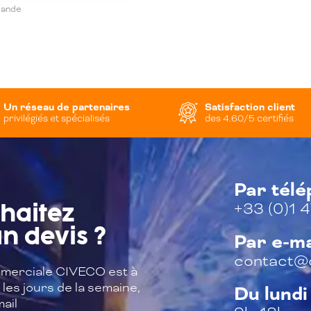
mande
Un réseau de partenaires
Satisfaction client
privilégiés et spécialisés
des 4.60/5 certifiés
Par tél
+33 (0)1 4
haitez
n devis ?
Par e-ma
contact@c
merciale CIVECO est à
les jours de la semaine,
Du lundi
ail