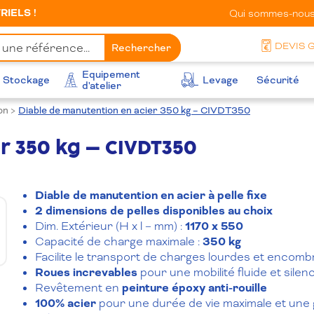
IELS !
Qui sommes-nous
DEVIS 
Rechercher
Equipement
Stockage
Levage
Sécurité
d'atelier
on
>
Diable de manutention en acier 350 kg – CIVDT350
r 350 kg – CIVDT350
Diable de manutention en acier à pelle fixe
2 dimensions de pelles disponibles au choix
Dim. Extérieur (H x l – mm) :
1170 x 550
Capacité de charge maximale :
350 kg
Facilite le transport de charges lourdes et encom
Roues increvables
pour une mobilité fluide et silen
Revêtement en
peinture époxy anti-rouille
100% acier
pour une durée de vie maximale et une