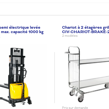
emi électrique levée
Chariot à 2 étagères gri
max. capacité 1000 kg
CIV-CHARIOT-BRAKE-
E
2 modèles
Prix sur demande