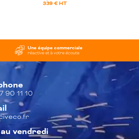
339 € HT
Une équipe commerciale
réactive et à votre écoute
éphone
7 90 11 10
il
iveco.fr
 au vendredi