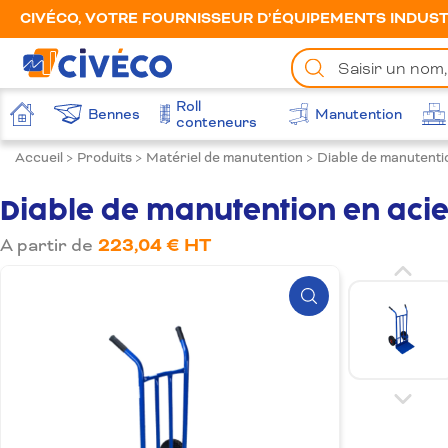
CIVÉCO, VOTRE FOURNISSEUR D’ÉQUIPEMENTS INDUSTR
Chercher
un
produit
Roll
Bennes
Manutention
Accueil
conteneurs
Accueil
>
Produits
>
Matériel de manutention
>
Diable de manutenti
Diable de manutention en acie
A partir de
223,04 € HT
Zoom