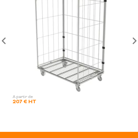
A partir de
207 € HT