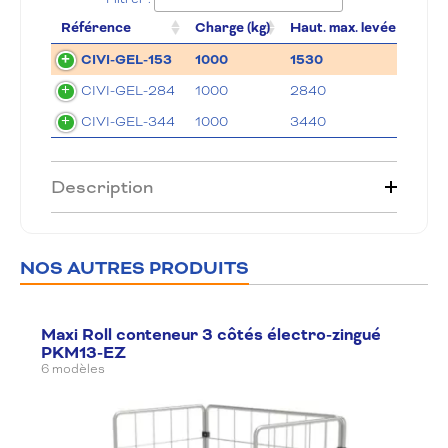
Référence
Charge (kg)
Haut. max. levée (mm)
CIVI-GEL-153
1000
1530
CIVI-GEL-284
1000
2840
CIVI-GEL-344
1000
3440
Description
NOS AUTRES PRODUITS
Maxi Roll conteneur 3 côtés électro-zingué
PKM13-EZ
6 modèles