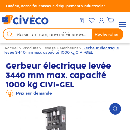
Civéco, votre fournisseur d’équipements industriels !
Mes Favoris
Men
DEVIS GRATUIT
Mon compte
Chercher
Rechercher
un
produit
Accueil
>
Produits
>
Levage
>
Gerbeurs
>
Gerbeur électrique
levée 3440 mm max. capacité 1000 kg CIVI-GEL
Gerbeur électrique levée
3440 mm max. capacité
1000 kg CIVI-GEL
Prix sur demande
Zoom