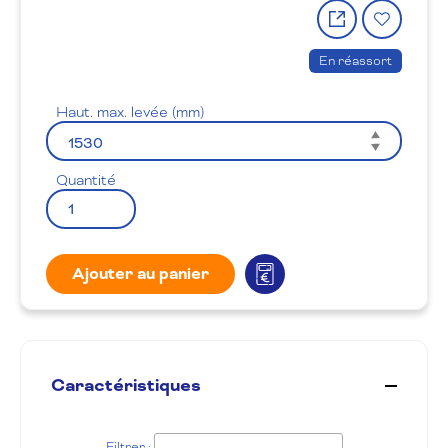
Partager
Ajout
le
à
produit
la
En réassort
wishlis
Haut. max. levée (mm)
Quantité
Ajouter au panier
Caractéristiques
Filtrer :