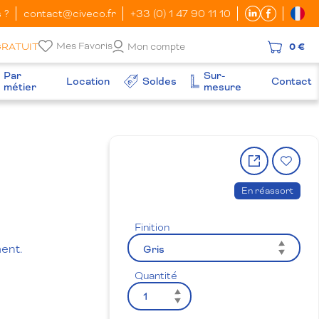
 ?
contact@civeco.fr
+33 (0) 1 47 90 11 10
Mes Favoris
GRATUIT
Mon compte
0 €
Par
Sur-
Location
Soldes
Contact
métier
mesure
Partager
Ajo
le
à
produit
la
En réassort
wish
Finition
ent.
Quantité