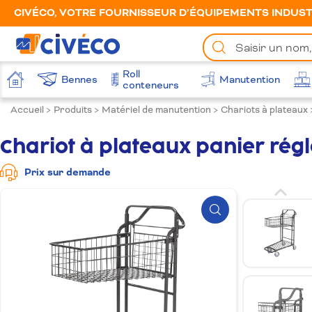
CIVÉCO, VOTRE FOURNISSEUR D’ÉQUIPEMENTS INDUSTR
Chercher
un
produit
Roll
Bennes
Manutention
Accueil
conteneurs
Accueil
>
Produits
>
Matériel de manutention
>
Chariots à plateaux
Chariot à plateaux panier rég
Prix sur demande
Zoom