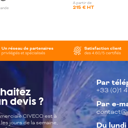
A partir de
215 € HT
mande
Un réseau de partenaires
Satisfaction client
privilégiés et spécialisés
des 4.60/5 certifiés
Par tél
+33 (0)1 4
haitez
n devis ?
Par e-ma
contact@c
merciale CIVECO est à
les jours de la semaine,
Du lundi