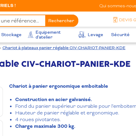
IELS !
Qui sommes-nous
DEVIS 
Rechercher
Equipement
Stockage
Levage
Sécurité
d'atelier
>
Chariot à plateaux panier réglable CIV-CHARIOT-PANIER-KDE
lable CIV-CHARIOT-PANIER-KDE
Chariot à panier ergonomique emboitable
Construction en acier galvanisé.
Fond du panier supérieur ouvrable pour l’emboitem
Hauteur de panier réglable et ergonomique.
4 roues pivotantes.
Charge maximale 300 kg.