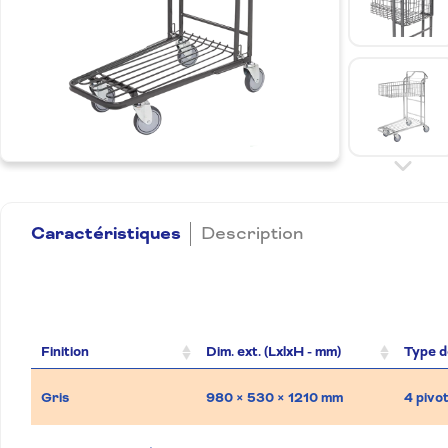
Caractéristiques
Description
Finition
Dim. ext. (LxlxH - mm)
Type d
Gris
980 × 530 × 1210 mm
4 pivo