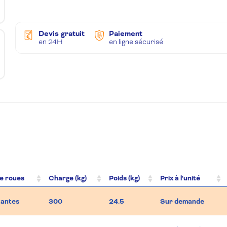
Devis gratuit
Paiement
en 24H
en ligne sécurisé
e roues
Charge (kg)
Poids (kg)
Prix à l'unité
tantes
300
24.5
Sur demande