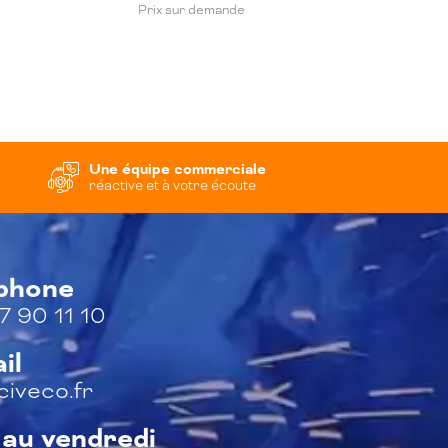
Prix sur demande
Une équipe commerciale
réactive et à votre écoute
éphone
7 90 11 10
il
iveco.fr
 au vendredi