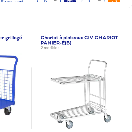
En réassort
Ajouter
er grillagé
Chariot à plateaux CIV-CHARIOT-
PANIER-E(B)
2 modèles