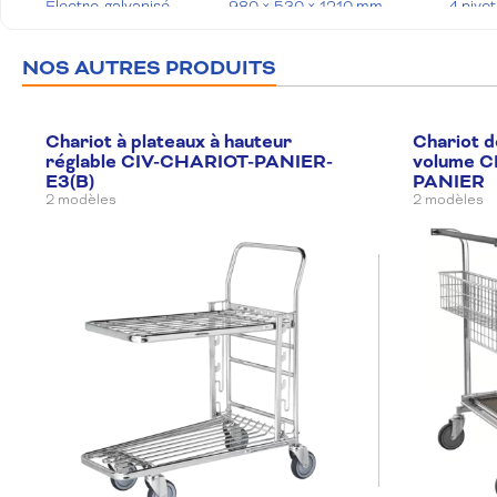
Electro-galvanisé
980 × 530 × 1210 mm
4 pivo
NOS AUTRES PRODUITS
Chariot à plateaux à hauteur
Chariot d
réglable CIV-CHARIOT-PANIER-
volume C
E3(B)
PANIER
2 modèles
2 modèles