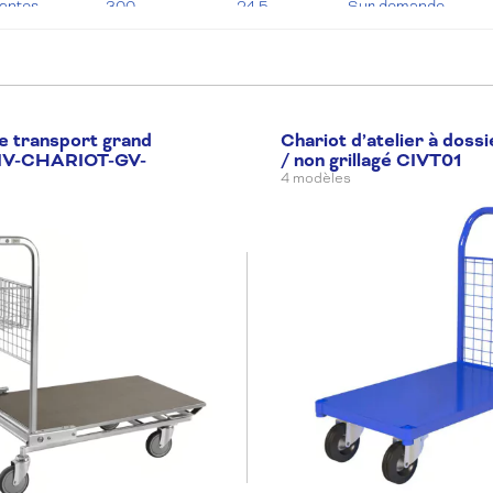
tantes
300
24.5
Sur demande
e transport grand
Chariot d’atelier à dossi
IV-CHARIOT-GV-
/ non grillagé CIVT01
4 modèles