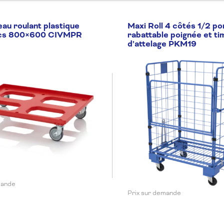
eau roulant plastique
Maxi Roll 4 côtés 1/2 po
acs 800×600 CIVMPR
rabattable poignée et ti
d’attelage PKM19
mande
Prix sur demande