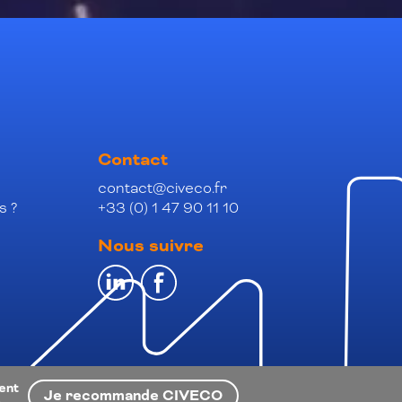
Contact
contact@civeco.fr
s ?
+33 (0) 1 47 90 11 10
Nous suivre
ient
Je recommande CIVECO