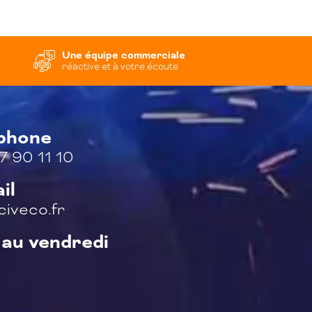
Une équipe commerciale
réactive et à votre écoute
éphone
7 90 11 10
il
iveco.fr
 au vendredi