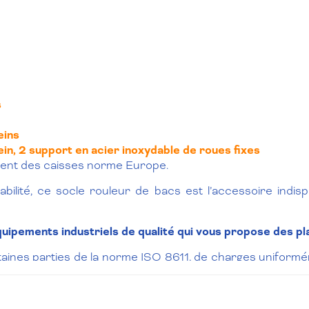
s
eins
ein, 2 support en acier inoxydable de roues fixes
ment des caisses norme Europe.
abilité, ce socle rouleur de bacs est l’accessoire indi
ipements industriels de qualité qui vous propose des plat
taines parties de la norme ISO 8611, de charges uniform
ssent à des valeurs différentes – nous vous recommandons de