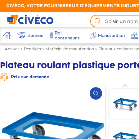
CIVÉCO, VOTRE FOURNISSEUR D’ÉQUIPEMENTS INDUSTR
Chercher
un
produit
Roll
Bennes
Manutention
Accueil
conteneurs
Accueil
>
Produits
>
Matériel de manutention
>
Plateaux roulants ac
Plateau roulant plastique por
Prix sur demande
Zoom