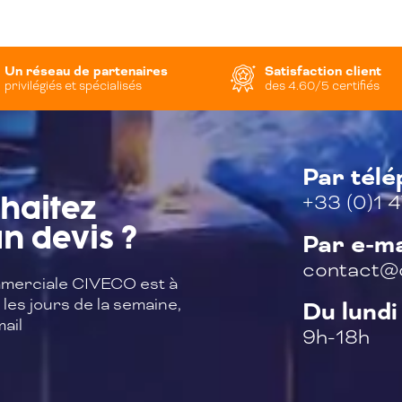
Un réseau de partenaires
Satisfaction client
privilégiés et spécialisés
des 4.60/5 certifiés
Par tél
+33 (0)1 4
haitez
n devis ?
Par e-ma
contact@c
merciale CIVECO est à
les jours de la semaine,
Du lundi
ail
9h-18h