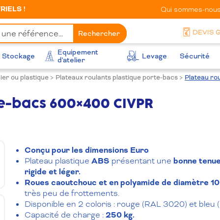
IELS !
Qui sommes-nous
DEVIS 
Rechercher
Equipement
Stockage
Levage
Sécurité
d'atelier
ier ou plastique
>
Plateaux roulants plastique porte-bacs
>
Plateau ro
te-bacs 600×400 CIVPR
Conçu pour les dimensions Euro
Plateau plastique
ABS
présentant une
bonne tenue
rigide et léger.
Roues caoutchouc et en polyamide de diamètre 1
très peu de frottements.
Disponible en 2 coloris : rouge (RAL 3020) et bleu
Capacité de charge :
250 kg.