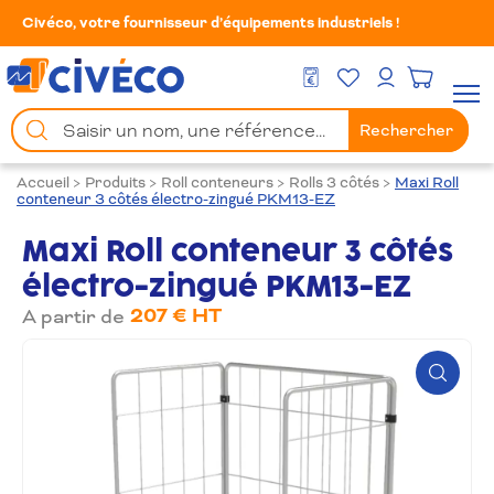
Civéco, votre fournisseur d’équipements industriels !
Mes Favoris
Men
DEVIS GRATUIT
Mon compte
Chercher
Rechercher
un
produit
Accueil
>
Produits
>
Roll conteneurs
>
Rolls 3 côtés
>
Maxi Roll
conteneur 3 côtés électro-zingué PKM13-EZ
Maxi Roll conteneur 3 côtés
électro-zingué PKM13-EZ
207 € HT
A partir de
Zoom