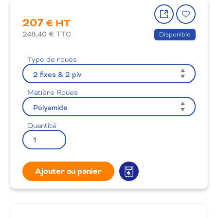
Partager
Ajout
207
le
à
€ HT
produit
la
248,40
€ TTC
Disponible
wishlis
Type de roues
Matière Roues
Quantité
Ajouter au panier