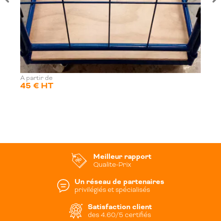
A partir de
45 € HT
Meilleur rapport
Qualite-Prix
Un réseau de partenaires
privilégiés et spécialisés
Satisfaction client
des 4.60/5 certifiés