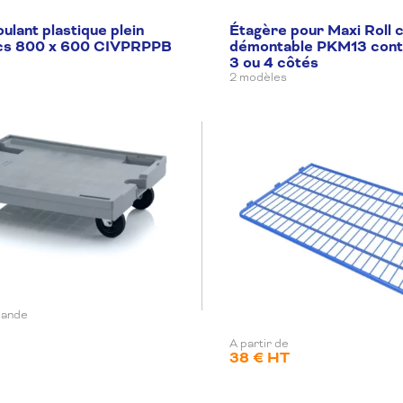
oulant plastique plein
Étagère pour Maxi Roll 
cs 800 x 600 CIVPRPPB
démontable PKM13 cont
3 ou 4 côtés
2 modèles
mande
A partir de
38 € HT