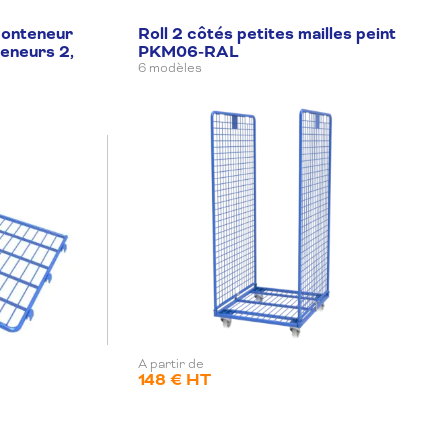
conteneur
Roll 2 côtés petites mailles peint
eneurs 2,
PKM06-RAL
6 modèles
A partir de
148 € HT