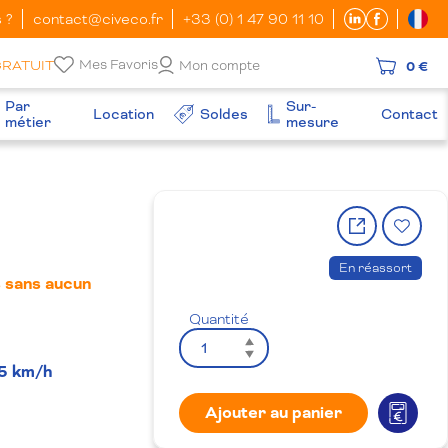
 ?
contact@civeco.fr
+33 (0) 1 47 90 11 10
Mes Favoris
GRATUIT
Mon compte
0 €
Par
Sur-
Location
Soldes
Contact
métier
mesure
Partager
Ajo
le
à
produit
la
En réassort
 sans aucun
wish
Quantité
5 km/h
Ajouter au panier