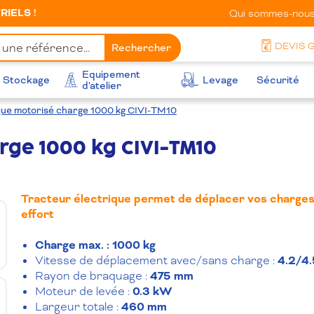
IELS !
Qui sommes-nous
DEVIS 
Rechercher
Equipement
Stockage
Levage
Sécurité
d'atelier
que motorisé charge 1000 kg CIVI-TM10
rge 1000 kg CIVI-TM10
Tracteur électrique permet de déplacer vos charges
effort
Charge max. : 1000 kg
Vitesse de déplacement avec/sans charge :
4.2/4.
Rayon de braquage :
475 mm
Moteur de levée :
0.3 kW
Largeur totale :
460 mm