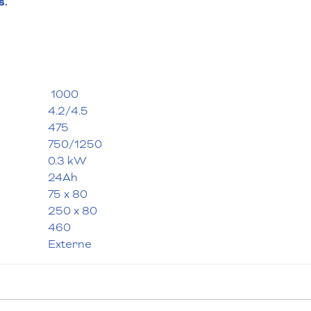
s.
1000
4.2/4.5
475
750/1250
0.3 kW
24Ah
75 x 80
250 x 80
460
Externe