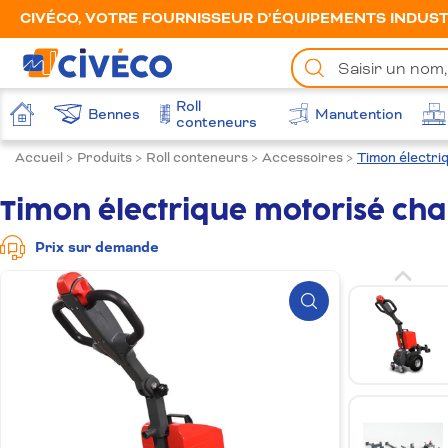
CIVÉCO, VOTRE FOURNISSEUR D’ÉQUIPEMENTS INDUSTR
Chercher
un
produit
Roll
Bennes
Manutention
Accueil
conteneurs
Accueil
>
Produits
>
Roll conteneurs
>
Accessoires
>
Timon électri
Timon électrique motorisé cha
Prix sur demande
Zoom