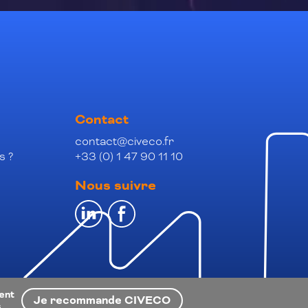
Contact
contact@civeco.fr
s ?
+33 (0) 1 47 90 11 10
Nous suivre
ient
Je recommande CIVECO
s