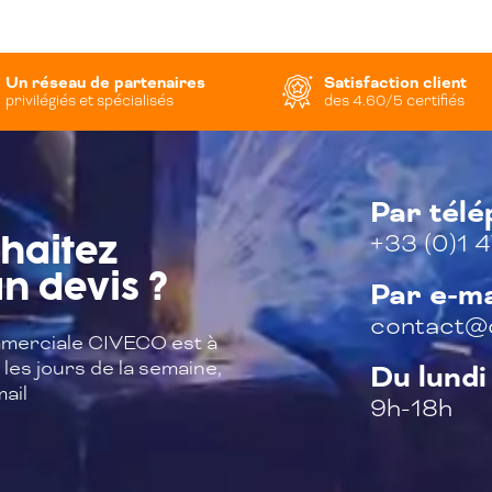
Un réseau de partenaires
Satisfaction client
privilégiés et spécialisés
des 4.60/5 certifiés
Par tél
+33 (0)1 4
haitez
n devis ?
Par e-ma
contact@c
merciale CIVECO est à
les jours de la semaine,
Du lundi
ail
9h-18h