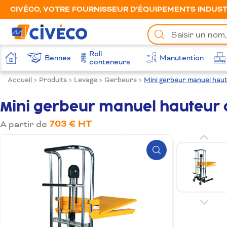
CIVÉCO, VOTRE FOURNISSEUR D’ÉQUIPEMENTS INDUSTR
Chercher
un
produit
Roll
Bennes
Manutention
Accueil
conteneurs
Accueil
>
Produits
>
Levage
>
Gerbeurs
>
Mini gerbeur manuel hau
Mini gerbeur manuel hauteur 
703 € HT
A partir de
Zoom