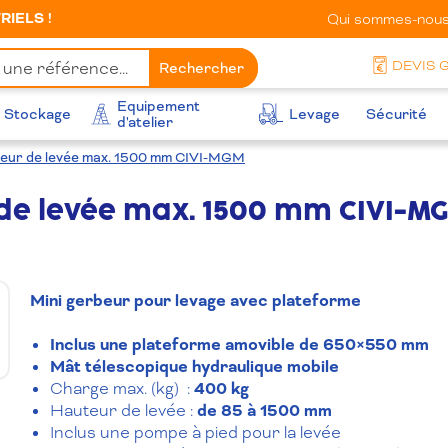
IELS !
Qui sommes-nous
DEVIS 
Rechercher
Equipement
Stockage
Levage
Sécurité
d'atelier
teur de levée max. 1500 mm CIVI-MGM
de levée max. 1500 mm CIVI-M
Mini gerbeur pour levage avec plateforme
Inclus une plateforme amovible de 650×550 mm
Mât télescopique hydraulique mobile
Charge max. (kg) :
400 kg
Hauteur de levée :
de 85 à 1500 mm
Inclus une pompe à pied pour la levée