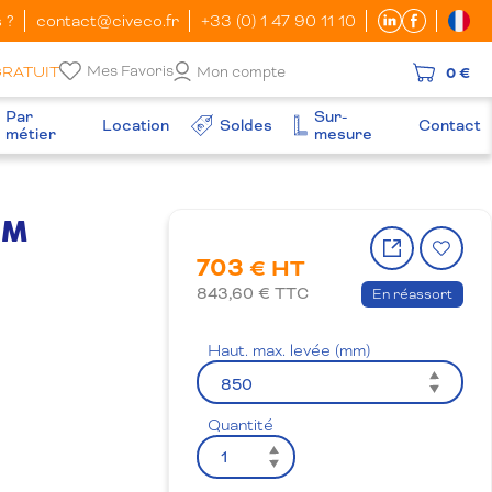
 ?
contact@civeco.fr
+33 (0) 1 47 90 11 10
Mes Favoris
GRATUIT
Mon compte
0 €
Par
Sur-
Location
Soldes
Contact
métier
mesure
GM
Partager
Ajo
703
le
à
€ HT
produit
la
843,60
€ TTC
En réassort
wish
Haut. max. levée (mm)
Quantité