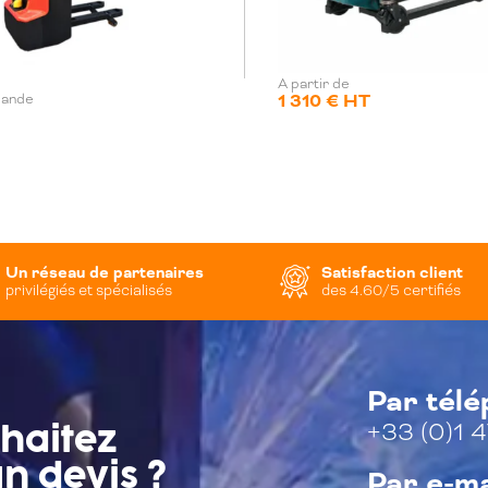
A partir de
1 310 € HT
mande
Un réseau de partenaires
Satisfaction client
privilégiés et spécialisés
des 4.60/5 certifiés
Par tél
+33 (0)1 4
haitez
n devis ?
Par e-ma