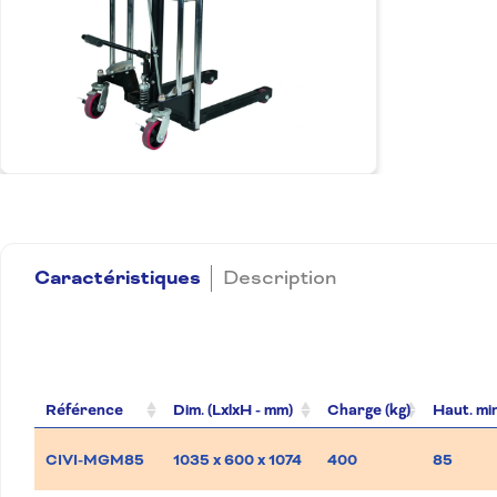
Caractéristiques
Description
Référence
Dim. (LxlxH - mm)
Charge (kg)
Haut. min
CIVI-MGM85
1035 x 600 x 1074
400
85