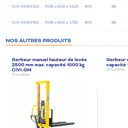
CIVI-MGM120
1035 x 600 x 1425
400
85
CIVI-MGM150
1035 x 600 x 1725
400
85
NOS AUTRES PRODUITS
Gerbeur manuel hauteur de levée
Gerbeur é
2500 mm max. capacité 1000 kg
capacité
CIVI-GM
3 modèles
3 modèles