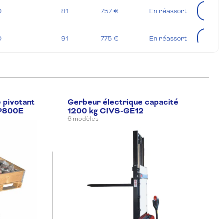
Quan
0
81
757 €
En réassort
Quan
0
91
775 €
En réassort
 pivotant
Gerbeur électrique capacité
GP800E
1200 kg CIVS-GE12
6 modèles