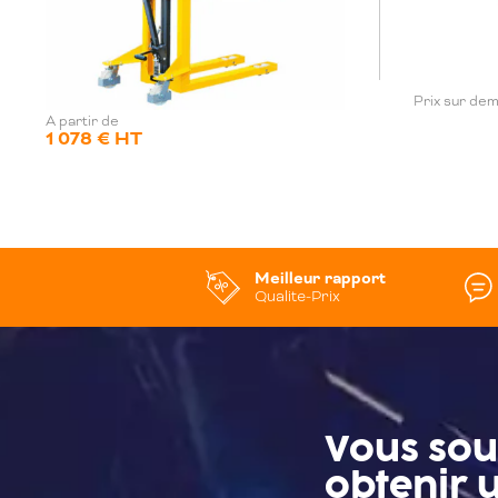
Prix sur de
A partir de
1 078 € HT
Meilleur rapport
Qualite-Prix
Vous sou
obtenir u