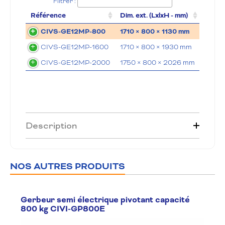
Filtrer :
Référence
Dim. ext. (LxlxH - mm)
Charg
CIVS-GE12MP-800
1710 × 800 × 1130 mm
1200
CIVS-GE12MP-1600
1710 × 800 × 1930 mm
1200
CIVS-GE12MP-2000
1750 × 800 × 2026 mm
1200
Description
NOS AUTRES PRODUITS
Gerbeur semi électrique pivotant capacité
800 kg CIVI-GP800E