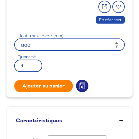
Partager
Ajout
le
à
produit
la
En réassort
wishlis
Haut. max. levée (mm)
Quantité
Ajouter au panier
Caractéristiques