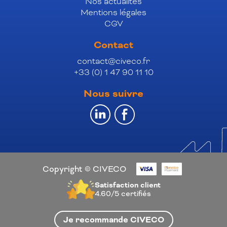
Nos actualités
Mentions légales
CGV
Contact
contact@civeco.fr
+33 (0) 1 47 90 11 10
Nous suivre
Copyright © CIVECO
Satisfaction client
4.60/5
certifiés
Je recommande CIVECO