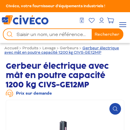
Civéco, votre fournisseur d’équipements industriels !
Mes Favoris
Men
DEVIS GRATUIT
Mon compte
Chercher
Rechercher
un
produit
Accueil
>
Produits
>
Levage
>
Gerbeurs
>
Gerbeur électrique
avec mât en poutre capacité 1200 kg CIVS-GE12MP
Gerbeur électrique avec
mât en poutre capacité
1200 kg CIVS-GE12MP
Prix sur demande
Zoom