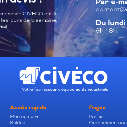
Par e-ma
contact@c
merciale CIVECO est à
les jours de la semaine,
Du lundi
ail
9h-18h
Votre fournisseur d'équipements industriels
Accès rapide
Pages
Mon compte
Panier
Soldes
Qui sommes-nou