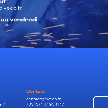
il
iveco.fr
 au vendredi
Contact
contact@civeco.fr
s ?
+33 (0) 1 47 90 11 10