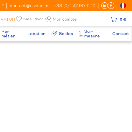
 ?
contact@civeco.fr
+33 (0) 1 47 90 11 10
Mes Favoris
GRATUIT
Mon compte
0 €
Par
Sur-
Location
Soldes
Contact
métier
mesure