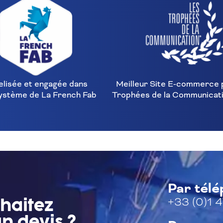
elisée et engagée dans
Meilleur Site E‑commerce 
ystème de La French Fab
Trophées de la Communicat
Par tél
+33 (0)1 4
haitez
n devis ?