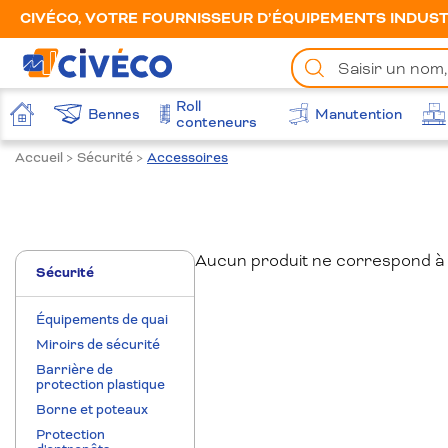
CIVÉCO, VOTRE FOURNISSEUR D’ÉQUIPEMENTS INDUSTR
Chercher
un
produit
Roll
Bennes
Manutention
Accueil
conteneurs
Accueil
>
Sécurité
>
Accessoires
Aucun produit ne correspond à
Sécurité
Équipements de quai
Miroirs de sécurité
Barrière de
protection plastique
Borne et poteaux
Protection