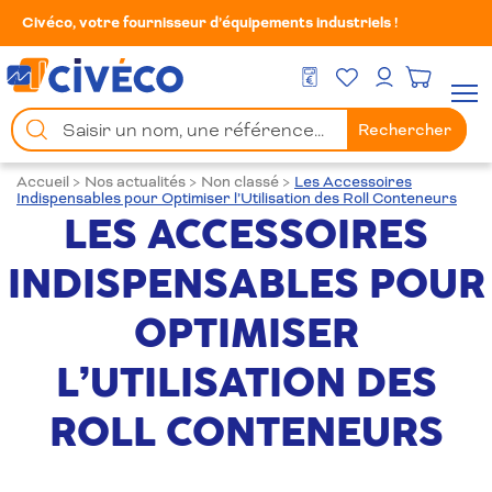
Civéco, votre fournisseur d’équipements industriels !
Mes Favoris
Men
DEVIS GRATUIT
Mon compte
Chercher
Rechercher
un
produit
Accueil
>
Nos actualités
>
Non classé
>
Les Accessoires
Indispensables pour Optimiser l’Utilisation des Roll Conteneurs
LES ACCESSOIRES
INDISPENSABLES POUR
OPTIMISER
L’UTILISATION DES
ROLL CONTENEURS