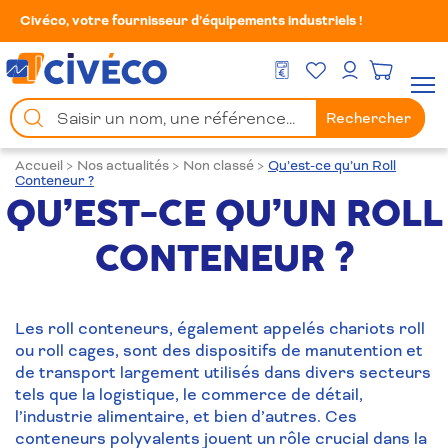
Civéco, votre fournisseur d’équipements industriels !
Mes Favoris
Men
DEVIS GRATUIT
Mon compte
Chercher
Rechercher
un
produit
Accueil
>
Nos actualités
>
Non classé
>
Qu’est-ce qu’un Roll
Conteneur ?
QU’EST-CE QU’UN ROLL
CONTENEUR ?
Les roll conteneurs, également appelés chariots roll
ou roll cages, sont des dispositifs de manutention et
de transport largement utilisés dans divers secteurs
tels que la logistique, le commerce de détail,
l’industrie alimentaire, et bien d’autres. Ces
conteneurs polyvalents jouent un rôle crucial dans la