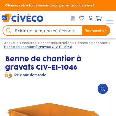
Civéco, votre fournisseur d’équipements industriels !
Mes Favoris
Men
DEVIS GRATUIT
Mon compte
Chercher
Rechercher
un
produit
Accueil
>
Produits
>
Bennes industrielles
>
Bennes de chantier
>
Benne de chantier à gravats CIV-EI-1046
Benne de chantier à
gravats CIV-EI-1046
Prix sur demande
Zoom