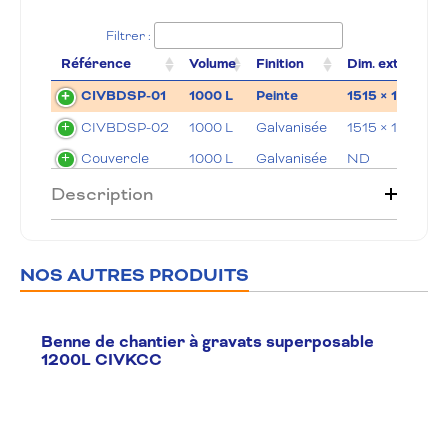
Filtrer :
Référence
Volume
Finition
Dim. ext. (LxlxH
CIVBDSP-01
1000 L
Peinte
1515 × 1070 × 
CIVBDSP-02
1000 L
Galvanisée
1515 × 1070 × 
Couvercle
1000 L
Galvanisée
ND
Description
NOS AUTRES PRODUITS
Benne de chantier à gravats superposable
1200L CIVKCC