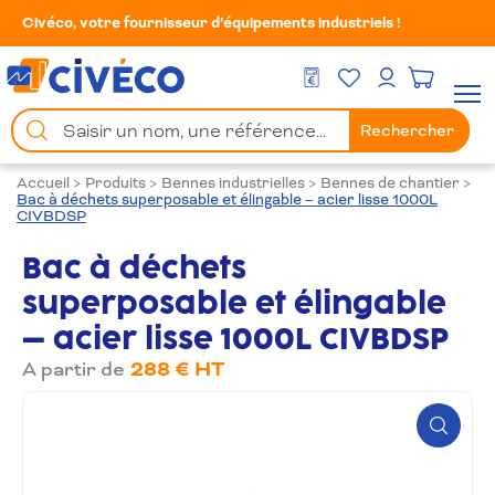
Civéco, votre fournisseur d’équipements industriels !
Mes Favoris
Men
DEVIS GRATUIT
Mon compte
Chercher
Rechercher
un
produit
Accueil
>
Produits
>
Bennes industrielles
>
Bennes de chantier
>
Bac à déchets superposable et élingable – acier lisse 1000L
CIVBDSP
Bac à déchets
superposable et élingable
– acier lisse 1000L CIVBDSP
A partir de
288 € HT
Zoom