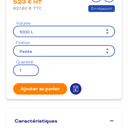
523
le
à
€ HT
produit
la
627,60
€ TTC
En réassort
wishlis
Volume
Finition
Quantité
Ajouter au panier
Caractéristiques