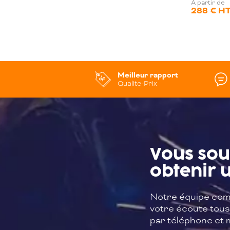
A partir de
288 € H
Meilleur rapport
Qualite-Prix
Vous sou
obtenir u
Notre équipe com
votre écoute tous 
par téléphone et m