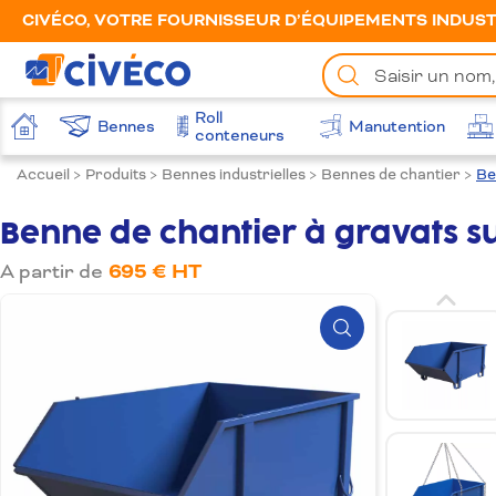
CIVÉCO, VOTRE FOURNISSEUR D’ÉQUIPEMENTS INDUSTR
Chercher
un
produit
Roll
Bennes
Manutention
Accueil
conteneurs
Accueil
>
Produits
>
Bennes industrielles
>
Bennes de chantier
>
Be
Benne de chantier à gravats s
A partir de
695 € HT
Zoom