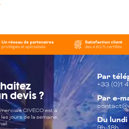
T
Un réseau de partenaires
Satisfaction client
privilégiés et spécialisés
des 4.60/5 certifiés
Par tél
+33 (0)1 4
haitez
n devis ?
Par e-ma
contact@c
merciale CIVECO est à
les jours de la semaine,
Du lundi
ail
9h-18h