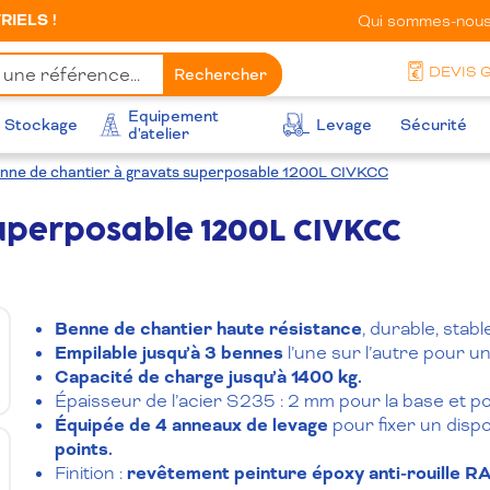
IELS !
Qui sommes-nous
DEVIS 
Rechercher
Equipement
Stockage
Levage
Sécurité
d'atelier
nne de chantier à gravats superposable 1200L CIVKCC
uperposable 1200L CIVKCC
Benne de chantier haute résistance
, durable, stabl
Empilable jusqu’à 3 bennes
l’une sur l’autre pour un
Capacité de charge jusqu’à 1400 kg.
Épaisseur de l’acier S235 : 2 mm pour la base et pou
Équipée de 4 anneaux de levage
pour fixer un dispo
points.
Finition :
revêtement peinture époxy anti-rouille R