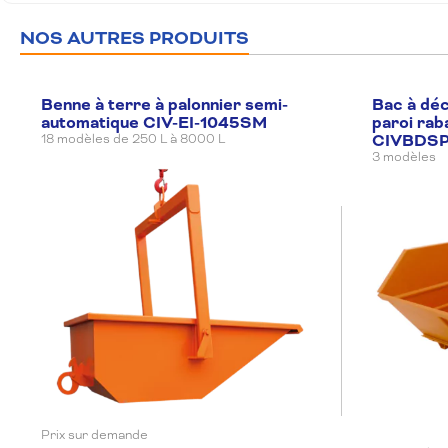
NOS AUTRES PRODUITS
Benne à terre à palonnier semi-
Bac à dé
automatique CIV-EI-1045SM
paroi rab
CIVBDS
18 modèles de 250 L à 8000 L
3 modèles
Prix sur demande