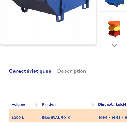
Caractéristiques
Description
Volume
Finition
Dim. ext. (LxlxH
1200 L
Bleu (RAL 5010)
1064 × 1643 ×