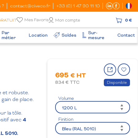
 ?
contact@civeco.fr
+33 (0) 1 47 90 11 10
Mes Favoris
GRATUIT
Mon compte
0 €
Par
Sur-
Location
Soldes
Contact
métier
mesure
Partager
Ajo
695
le
à
€ HT
produit
la
834
€ TTC
Disponible
wish
e et robuste.
Volume
 gain de place.
r la tôle.
sitif avec
4
Finition
AL 5010.