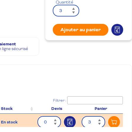
Quantité
Ajouter au panier
aiement
n ligne sécurisé
Filtrer :
Stock
Devis
Panier
Quantité
Quantité
En stock
Ajouter