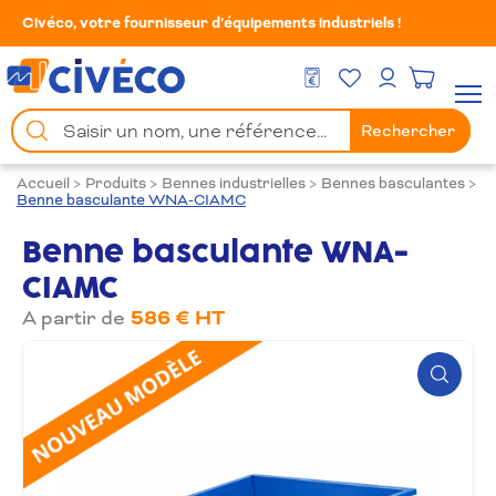
Civéco, votre fournisseur d’équipements industriels !
Mes Favoris
Men
DEVIS GRATUIT
Mon compte
Chercher
Rechercher
un
produit
Accueil
>
Produits
>
Bennes industrielles
>
Bennes basculantes
>
Benne basculante WNA-CIAMC
Benne basculante WNA-
CIAMC
A partir de
586 € HT
Zoom