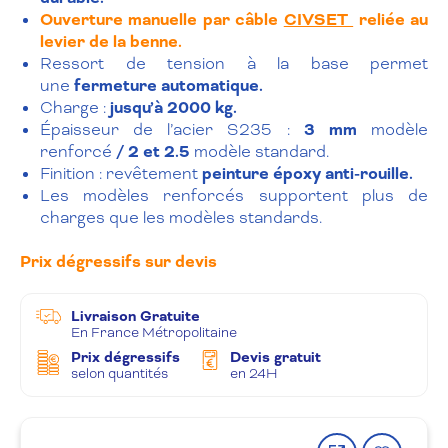
Ouverture
manuelle par câble
CIVSET
reliée au
levier de la benne.
Ressort de tension à la base permet
une
fermeture automatique.
Charge :
jusqu’à 2000 kg.
Épaisseur de l’acier S235 :
3 mm
modèle
renforcé
/ 2
et 2.5
modèle standard.
Finition : revêtement
peinture époxy anti-rouille.
Les modèles renforcés supportent plus de
charges que les modèles standards.
Prix dégressifs sur devis
Livraison Gratuite
En France Métropolitaine
Prix dégressifs
Devis gratuit
selon quantités
en 24H
Partager
Ajout