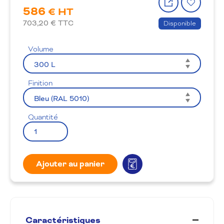
586
le
à
€ HT
produit
la
703,20
€ TTC
Disponible
wishlis
Volume
Finition
Quantité
Ajouter au panier
Caractéristiques