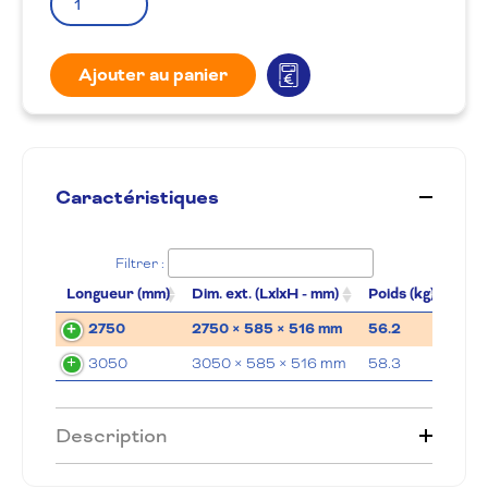
Ajouter au panier
Caractéristiques
Filtrer :
Longueur (mm)
Dim. ext. (LxlxH - mm)
Poids (kg)
Prix 
2750
2750 × 585 × 516 mm
56.2
Sur
3050
3050 × 585 × 516 mm
58.3
Sur
Description