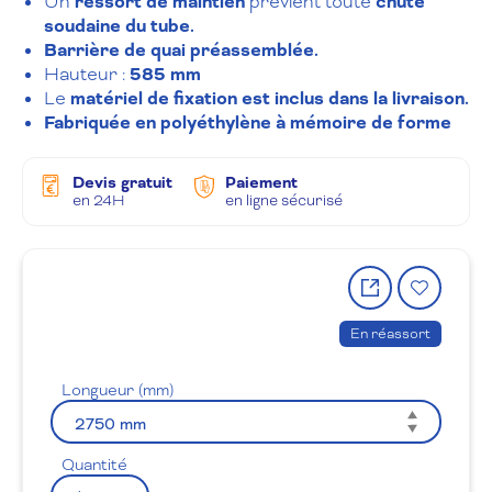
Un
ressort de maintien
prévient toute
chute
soudaine du tube.
Barrière de quai préassemblée.
Hauteur :
585 mm
Le
matériel de fixation est inclus dans la livraison.
Fabriquée en polyéthylène à mémoire de forme
Devis gratuit
Paiement
en 24H
en ligne sécurisé
Partager
Ajout
le
à
produit
la
En réassort
wishlis
Longueur (mm)
Quantité