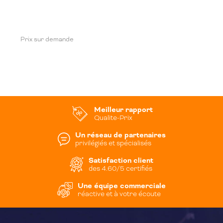
Prix sur demande
Meilleur rapport
Qualite-Prix
Un réseau de partenaires
privilégiés et spécialisés
Satisfaction client
des 4.60/5 certifiés
Une équipe commerciale
réactive et à votre écoute