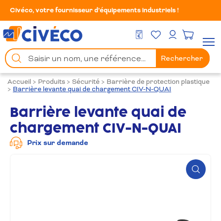
Civéco, votre fournisseur d’équipements industriels !
Mes Favoris
Men
DEVIS GRATUIT
Mon compte
Chercher
Rechercher
un
produit
Accueil
>
Produits
>
Sécurité
>
Barrière de protection plastique
>
Barrière levante quai de chargement CIV-N-QUAI
Barrière levante quai de
chargement CIV-N-QUAI
Prix sur demande
Zoom