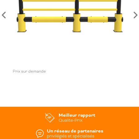
Prix sur demande
Meilleur rapport
Qualite-Prix
Un réseau de partenaires
privilégiés et spécialisés