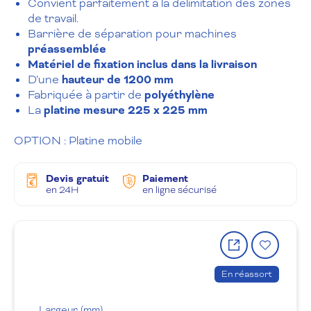
Convient parfaitement à la délimitation des zones
de travail.
Barrière de séparation pour machines
préassemblée
Matériel de fixation inclus dans la livraison
D’une
hauteur de 1200 mm
Fabriquée à partir de
polyéthylène
La
platine mesure 225 x 225 mm
OPTION : Platine mobile
Devis gratuit
Paiement
en 24H
en ligne sécurisé
Partager
Ajout
le
à
produit
la
En réassort
wishlis
Largeur (mm)