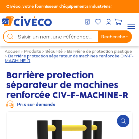
Civéco, votre fournisseur d’équipements industriels !
Mes Favoris
Men
DEVIS GRATUIT
Mon compte
Chercher
Rechercher
un
produit
Accueil
>
Produits
>
Sécurité
>
Barrière de protection plastique
>
Barrière protection séparateur de machines renforcée CIV-F-
MACHINE-R
Barrière protection
séparateur de machines
renforcée CIV-F-MACHINE-R
Prix sur demande
Zoom