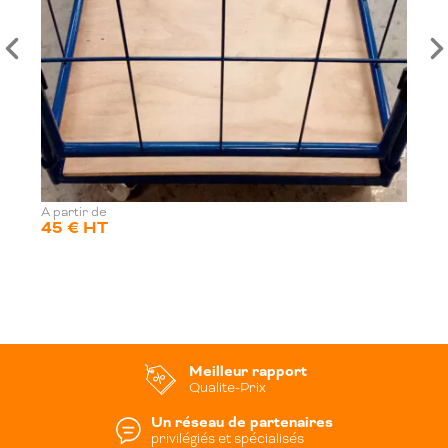
A partir de
45 € HT
Meilleur rapport
Qualite-Prix
Un réseau de partenaires
privilégiés et spécialisés