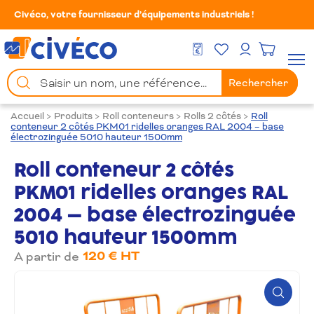
Civéco, votre fournisseur d’équipements industriels !
Mes Favoris
Men
DEVIS GRATUIT
Mon compte
Chercher
Rechercher
un
produit
Accueil
>
Produits
>
Roll conteneurs
>
Rolls 2 côtés
>
Roll
conteneur 2 côtés PKM01 ridelles oranges RAL 2004 – base
électrozinguée 5010 hauteur 1500mm
Roll conteneur 2 côtés
PKM01 ridelles oranges RAL
2004 – base électrozinguée
5010 hauteur 1500mm
120 € HT
A partir de
Zoom