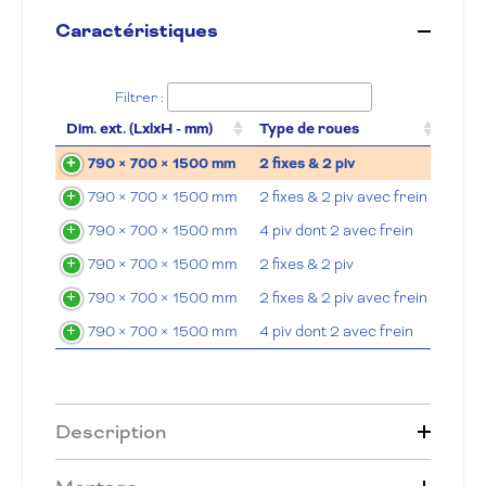
Caractéristiques
Filtrer :
Dim. ext. (LxlxH - mm)
Type de roues
Mati
790 × 700 × 1500 mm
2 fixes & 2 piv
Poly
790 × 700 × 1500 mm
2 fixes & 2 piv avec frein
Poly
790 × 700 × 1500 mm
4 piv dont 2 avec frein
Poly
790 × 700 × 1500 mm
2 fixes & 2 piv
Caou
790 × 700 × 1500 mm
2 fixes & 2 piv avec frein
Caou
790 × 700 × 1500 mm
4 piv dont 2 avec frein
Caou
Description