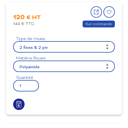
Partager
Ajout
120
le
à
€ HT
produit
la
144
€ TTC
Sur commande
wishlis
Type de roues
Matière Roues
Quantité