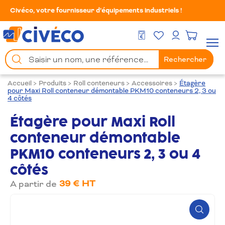
Civéco, votre fournisseur d’équipements industriels !
Mes Favoris
Men
DEVIS GRATUIT
Mon compte
Chercher
Rechercher
un
produit
Accueil
>
Produits
>
Roll conteneurs
>
Accessoires
>
Étagère
pour Maxi Roll conteneur démontable PKM10 conteneurs 2, 3 ou
4 côtés
Étagère pour Maxi Roll
conteneur démontable
PKM10 conteneurs 2, 3 ou 4
côtés
39 € HT
A partir de
Zoom