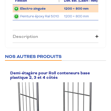
Finition
Dim. ext. (LxlxH - mm)
Charg
Electro-zinguée
1200 × 800 mm
80
Peinture époxy Ral 5010
1200 × 800 mm
80
Description
NOS AUTRES PRODUITS
Demi-étagère pour Roll conteneurs base
plastique 2, 3 et 4 côtés