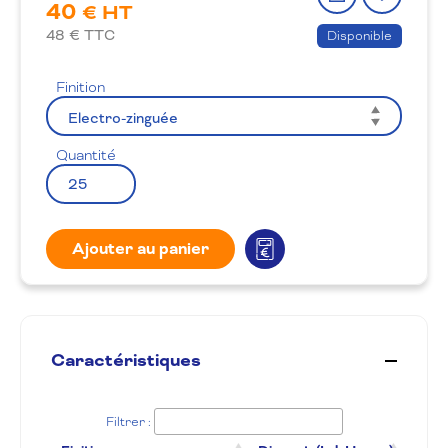
40
le
à
€ HT
produit
la
48
€ TTC
Disponible
wishlis
Finition
Quantité
Ajouter au panier
Caractéristiques
Filtrer :