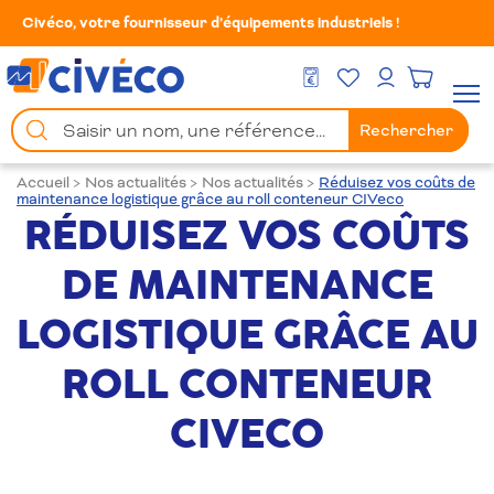
Civéco, votre fournisseur d’équipements industriels !
Mes Favoris
Men
DEVIS GRATUIT
Mon compte
Chercher
Rechercher
un
produit
Accueil
>
Nos actualités
>
Nos actualités
>
Réduisez vos coûts de
maintenance logistique grâce au roll conteneur CIVeco
RÉDUISEZ VOS COÛTS
DE MAINTENANCE
LOGISTIQUE GRÂCE AU
ROLL CONTENEUR
CIVECO