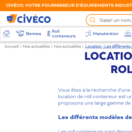
CIVÉCO, VOTRE FOURNISSEUR D’ÉQUIPEMENTS INDUSTR
Chercher
un
produit
Roll
Bennes
Manutention
Accueil
conteneurs
Accueil
>
Nos actualités
>
Nos actualités
>
Location : Les différents
LOCATIO
ROL
Vous êtes à la recherche d’une s
location de roll conteneur est u
proposons une large gamme de
Les différents modèles de 
Les roll conteneurs sont dispon