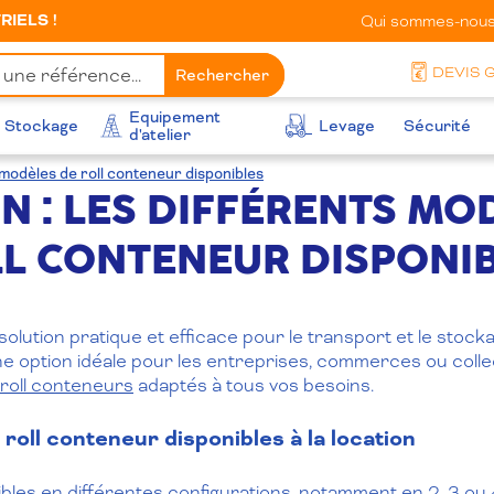
IELS !
Qui sommes-nous
DEVIS 
Rechercher
Equipement
Stockage
Levage
Sécurité
d'atelier
 modèles de roll conteneur disponibles
N : LES DIFFÉRENTS MO
L CONTENEUR DISPONI
olution pratique et efficace pour le transport et le stoc
ne option idéale pour les entreprises, commerces ou colle
roll conteneurs
adaptés à tous vos besoins.
roll conteneur disponibles à la location
ibles en différentes configurations, notamment en 2, 3 ou