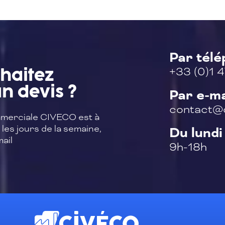
Par tél
+33 (0)1 4
haitez
n devis ?
Par e-ma
contact@c
merciale CIVECO est à
les jours de la semaine,
Du lundi
ail
9h-18h