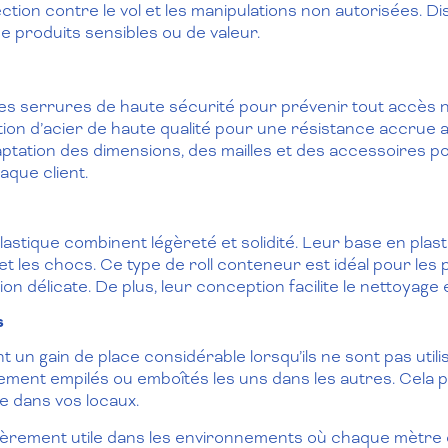
tection contre le vol et les manipulations non autorisées. Di
de produits sensibles ou de valeur.
s serrures de haute sécurité pour prévenir tout accès n
tion d’acier de haute qualité pour une résistance accrue au
tation des dimensions, des mailles et des accessoires 
aque client.
astique combinent légèreté et solidité. Leur base en plas
t les chocs. Ce type de roll conteneur est idéal pour les p
 délicate. De plus, leur conception facilite le nettoyage et
s
t un gain de place considérable lorsqu’ils ne sont pas util
ilement empilés ou emboîtés les uns dans les autres. Cela
e dans vos locaux.
ulièrement utile dans les environnements où chaque mètre 