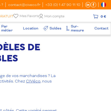
 ?
contact@civeco.fr
+33 (0) 1 47 90 11 10
Mes Favoris
GRATUIT
Mon compte
0 €
Par
Sur-
Location
Soldes
Contact
métier
mesure
DÈLES DE
BLES
kage de vos marchandises ? La
ctivités. Chez
CIVéco
, nous
 4 côtés. Cette variété permet