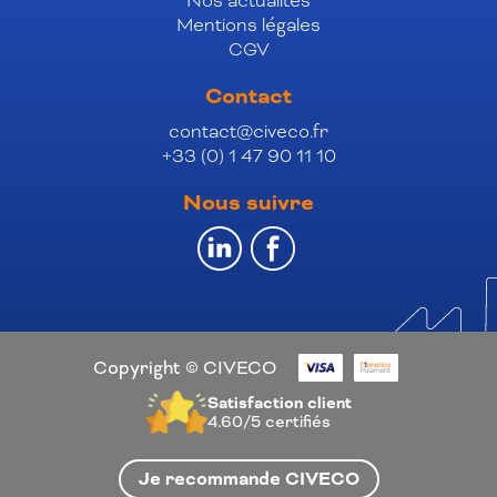
Nos actualités
Mentions légales
CGV
Contact
contact@civeco.fr
+33 (0) 1 47 90 11 10
Nous suivre
Copyright © CIVECO
Satisfaction client
4.60/5
certifiés
Je recommande CIVECO