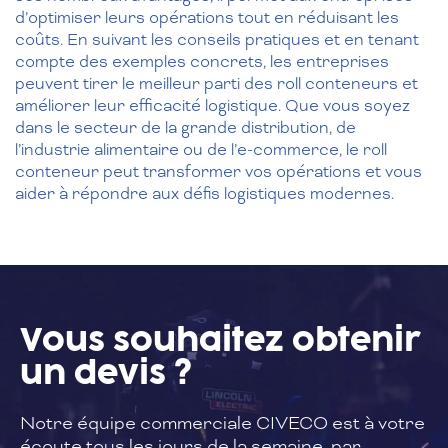
d’optimiser leurs opérations tout en réduisant les
coûts. En suivant les conseils pratiques et en tenant
compte des exemples concrets, les entreprises
peuvent tirer le meilleur parti des roll conteneurs et
améliorer leur efficacité logistique. Que vous soyez
dans le secteur de la grande distribution, de
l’industrie alimentaire ou de l’e-commerce, le roll
conteneur peut transformer vos opérations et vous
aider à répondre aux défis logistiques modernes.
Vous souhaitez
obtenir
un devis ?
Notre équipe commerciale CIVECO est à
votre
écoute tous les jours de la semaine,
par