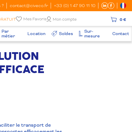
 ?
contact@civeco.fr
+33 (0) 1 47 90 11 10
Mes Favoris
GRATUIT
Mon compte
0 €
Par
Sur-
Location
Soldes
Contact
métier
mesure
OLUTION
FFICACE
iliter le transport de
ransporter efficacement les