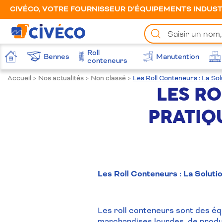
CIVÉCO, VOTRE FOURNISSEUR D’ÉQUIPEMENTS INDUSTR
Chercher
un
produit
Roll
Bennes
Manutention
Accueil
conteneurs
Accueil
>
Nos actualités
>
Non classé
>
Les Roll Conteneurs : La So
LES RO
PRATIQ
Les Roll Conteneurs : La Solut
Les roll conteneurs sont des éq
marchandises lourdes, de produi