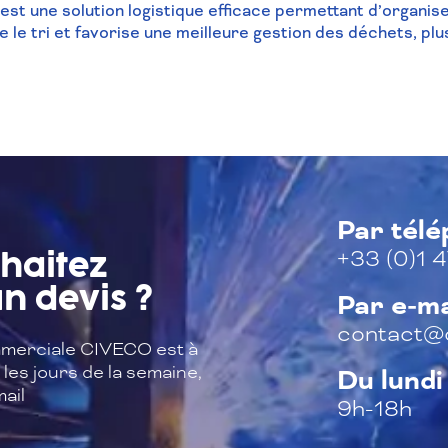
 est une solution logistique efficace permettant d’organiser
e le tri et favorise une meilleure gestion des déchets, p
Par tél
+33 (0)1 4
haitez
n devis ?
Par e-ma
contact@c
merciale CIVECO est à
les jours de la semaine,
Du lundi
ail
9h-18h