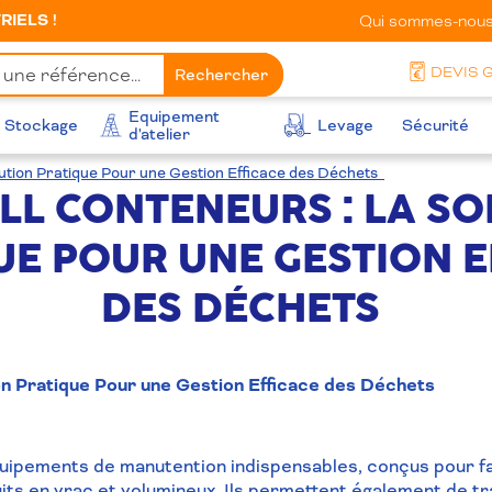
IELS !
Qui sommes-nous
DEVIS 
Rechercher
Equipement
Stockage
Levage
Sécurité
d'atelier
lution Pratique Pour une Gestion Efficace des Déchets
LL CONTENEURS : LA S
UE POUR UNE GESTION E
DES DÉCHETS
ion Pratique Pour une Gestion Efficace des Déchets
uipements de manutention indispensables, conçus pour fac
ts en vrac et volumineux. Ils permettent également de t