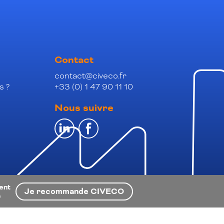
Contact
contact@civeco.fr
s ?
+33 (0) 1 47 90 11 10
Nous suivre
ient
Je recommande CIVECO
s