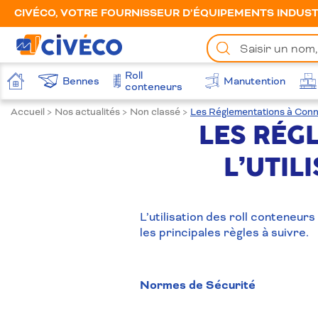
CIVÉCO, VOTRE FOURNISSEUR D’ÉQUIPEMENTS INDUSTR
Chercher
un
produit
Roll
Bennes
Manutention
Accueil
conteneurs
Accueil
>
Nos actualités
>
Non classé
>
Les Réglementations à Connaî
LES RÉG
L’UTIL
L’utilisation des roll conteneur
les principales règles à suivre.
Normes de Sécurité