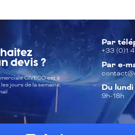
Par tél
+33 (0)1 4
haitez
n devis ?
Par e-ma
contact@c
merciale CIVECO est à
les jours de la semaine,
Du lundi
ail
9h-18h