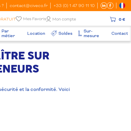
 ?
contact@civeco.fr
+33 (0) 1 47 90 11 10
Mes Favoris
GRATUIT
Mon compte
0 €
Par
Sur-
Location
Soldes
Contact
métier
mesure
ÎTRE SUR
TENEURS
sécurité et la conformité. Voici