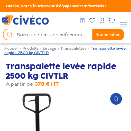
Civéco, votre fournisseur d’équipements industriels !
Mes Favoris
Men
DEVIS GRATUIT
Mon compte
Chercher
Rechercher
un
produit
Accueil
>
Produits
>
Levage
>
Transpalettes
>
Transpalette levée
rapide 2500 kg CIVTLR
Transpalette levée rapide
2500 kg CIVTLR
A partir de
378 € HT
Zoom