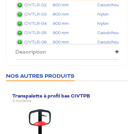
CIVTLR-02
800 mm
Caoutchouc
CIVTLR-03
900 mm
Nylon
CIVTLR-04
900 mm
Nylon
CIVTLR-05
900 mm
Caoutchouc
CIVTLR-06
900 mm
Caoutchouc
Description
CIVTLR-07
1150 mm
Nylon
CIVTLR-08
1150 mm
Nylon
CIVTLR-09
1150 mm
Caoutchouc
NOS AUTRES PRODUITS
CIVTLR-10
1150 mm
Caoutchouc
Transpalette à profil bas CIVTPB
2 modèles