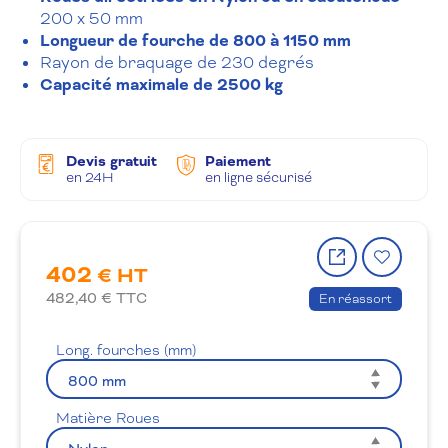
200 x 50 mm
Longueur de fourche de 800 à 1150 mm
Rayon de braquage de 230 degrés
Capacité maximale de 2500 kg
Devis gratuit
Paiement
en 24H
en ligne sécurisé
Partager
Ajout
402
le
à
€ HT
produit
la
482,40
€ TTC
En réassort
wishlis
Long. fourches (mm)
Matière Roues