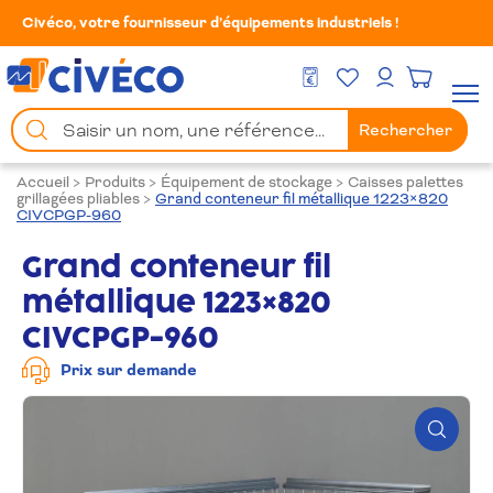
Civéco, votre fournisseur d’équipements industriels !
Mes Favoris
Men
DEVIS GRATUIT
Mon compte
Chercher
Rechercher
un
produit
Accueil
>
Produits
>
Équipement de stockage
>
Caisses palettes
grillagées pliables
>
Grand conteneur fil métallique 1223×820
CIVCPGP-960
Grand conteneur fil
métallique 1223×820
CIVCPGP-960
Prix sur demande
Zoom