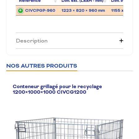
Référence
Dim. ext. (LxlxH - mm)
Dim. int. (Lxlx
CIVCPGP-960
1223 × 820 × 960 mm
1155 x 755 x 
Description
NOS AUTRES PRODUITS
Conteneur grillagé pour le recyclage
1200×1000×1000 CIVCG1200