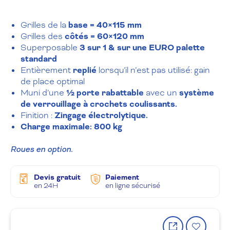
Grilles de la
base = 40×115 mm
Grilles des
côtés = 60×120 mm
Superposable
3 sur 1
& sur une EURO palette
standard
Entièrement
replié
lorsqu’il n’est pas utilisé: gain
de place optimal
Muni d’une
½ porte rabattable
avec un
système
de verrouillage à crochets coulissants.
Finition :
Zingage électrolytique.
Charge max
imale
: 800 kg
Roues en option.
Devis gratuit
Paiement
en 24H
en ligne sécurisé
Partager
Ajout