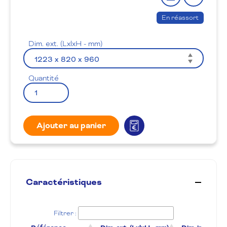
le
à
produit
la
En réassort
wishlis
Dim. ext. (LxlxH - mm)
Quantité
Ajouter au panier
Caractéristiques
Filtrer :