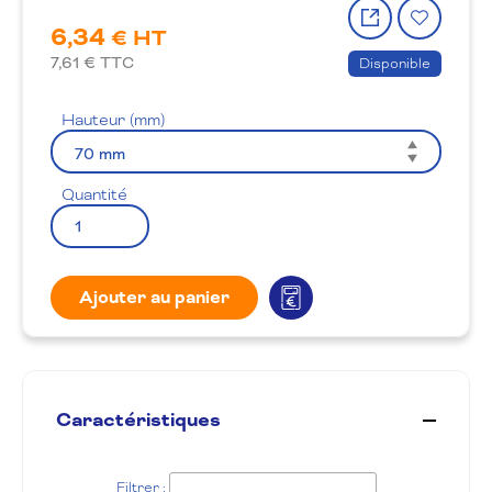
Partager
Ajout
6,34
le
à
€ HT
produit
la
7,61
€ TTC
Disponible
wishlis
Hauteur (mm)
Quantité
Ajouter au panier
Caractéristiques
Filtrer :