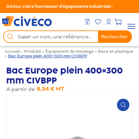
Civéco, votre fournisseur d’équipements industriels !
Mes Favoris
Men
DEVIS GRATUIT
Mon compte
Chercher
Rechercher
un
produit
Accueil
>
Produits
>
Équipement de stockage
>
Bacs en plastique
>
Bac Europe plein 400×300 mm CIVBPP
Bac Europe plein 400×300
mm CIVBPP
6,34 € HT
A partir de
Zoom