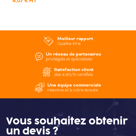
4,07 € HT
Meilleur rapport
Qualite-Prix
Un réseau de partenaires
privilégiés et spécialisés
Satisfaction client
des 4.60/5 certifiés
Une équipe commerciale
réactive et à votre écoute
Vous souhaitez
obtenir
un devis ?