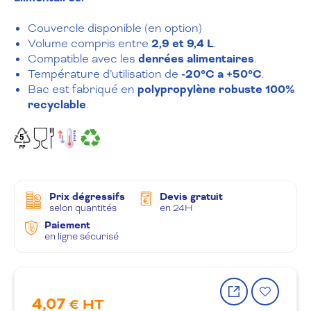
Couvercle disponible (en option)
Volume compris entre
2,9 et 9,4 L
.
Compatible avec les
denrées alimentaires
.
Température d’utilisation de
-20°C a +50°C
.
Bac est fabriqué en
polypropylène robuste 100%
recyclable
.
Prix dégressifs
Devis gratuit
selon quantités
en 24H
Paiement
en ligne sécurisé
Partager
Ajout
4,07
le
à
€ HT