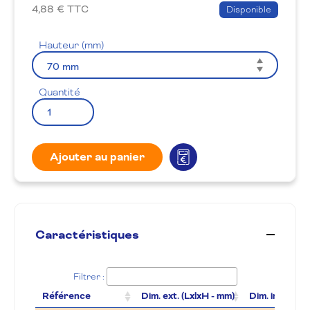
produit
la
4,88
€ TTC
Disponible
wishlis
Hauteur (mm)
Quantité
Ajouter au panier
Caractéristiques
Filtrer :
Référence
Dim. ext. (LxlxH - mm)
Dim. int. (Lxl