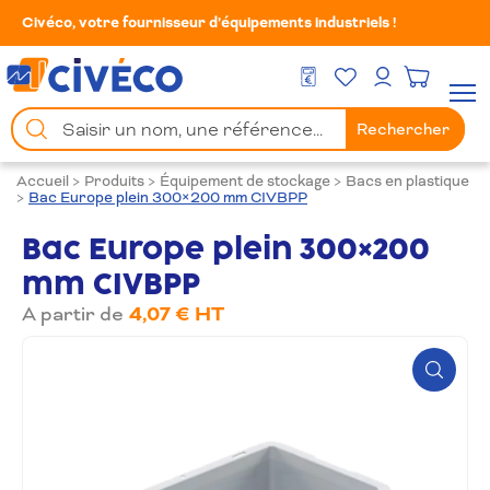
Civéco, votre fournisseur d’équipements industriels !
Mes Favoris
Men
DEVIS GRATUIT
Mon compte
Chercher
Rechercher
un
produit
Accueil
>
Produits
>
Équipement de stockage
>
Bacs en plastique
>
Bac Europe plein 300×200 mm CIVBPP
Bac Europe plein 300×200
mm CIVBPP
A partir de
4,07 € HT
Zoom