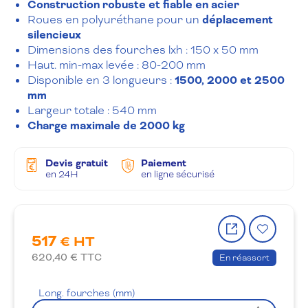
Construction robuste et fiable en acier
Roues en polyuréthane pour un
déplacement
silencieux
Dimensions des fourches lxh : 150 x 50 mm
Haut. min-max levée : 80-200 mm
Disponible en 3 longueurs :
1500, 2000 et 2500
mm
Largeur totale : 540 mm
Charge maximale de 2000 kg
Devis gratuit
Paiement
en 24H
en ligne sécurisé
Partager
Ajout
517
le
à
€ HT
produit
la
620,40
€ TTC
En réassort
wishlis
Long. fourches (mm)