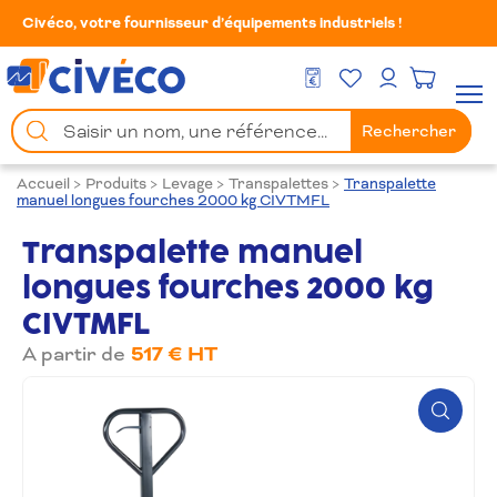
Civéco, votre fournisseur d’équipements industriels !
Mes Favoris
Men
DEVIS GRATUIT
Mon compte
Chercher
Rechercher
un
produit
Accueil
>
Produits
>
Levage
>
Transpalettes
>
Transpalette
manuel longues fourches 2000 kg CIVTMFL
Transpalette manuel
longues fourches 2000 kg
CIVTMFL
A partir de
517 € HT
Zoom