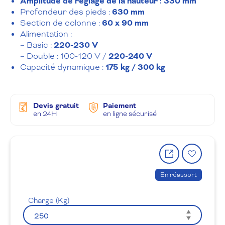
Amplitude de réglage de la hauteur : 330 mm
Profondeur des pieds :
630 mm
Section de colonne :
60 x 90 mm
Alimentation :
– Basic :
220-230 V
– Double : 100-120 V /
220-240 V
Capacité dynamique :
175 kg / 300 kg
Devis gratuit
Paiement
en 24H
en ligne sécurisé
Partager
Ajout
le
à
produit
la
En réassort
wishlis
Charge (Kg)