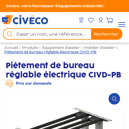
Civéco, votre fournisseur d’équipements industriels !
Mes Favoris
Men
DEVIS GRATUIT
Mon compte
Chercher
Rechercher
un
produit
Accueil
>
Produits
>
Équipement d'atelier
>
Mobilier d'atelier
>
Piétement de bureau réglable électrique CIVD-PB
Piétement de bureau
réglable électrique CIVD-PB
Prix sur demande
Zoom