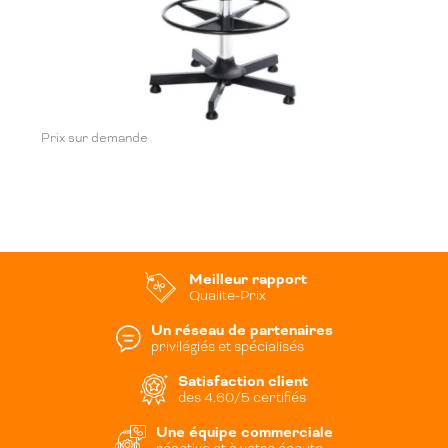
Prix sur demande
Meilleur rapport
Qualite-Prix
Un réseau de partenaires
privilégiés et spécialisés
Satisfaction client
des 4.60/5 certifiés
Une équipe commerciale