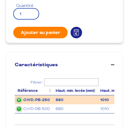
Quantité
Ajouter au panier
Caractéristiques
Filtrer :
Référence
Haut. min. levée (mm)
Haut. max. levé
CIVD-PB-250
680
1010
CIVD-PB-500
680
1010