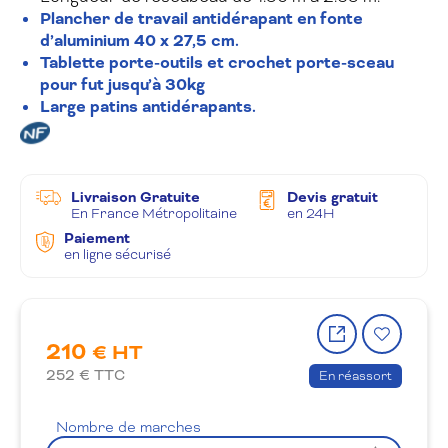
Plancher de travail antidérapant en fonte
d’aluminium 40 x 27,5 cm.
Tablette porte-outils et crochet porte-sceau
pour fut jusqu’à 30kg
Large patins antidérapants.
Livraison Gratuite
Devis gratuit
En France Métropolitaine
en 24H
Paiement
en ligne sécurisé
Partager
Ajout
210
le
à
€ HT
produit
la
252
€ TTC
En réassort
wishlis
Nombre de marches