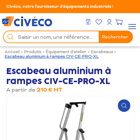
Civéco, votre fournisseur d’équipements industriels !
Mes Favoris
Men
DEVIS GRATUIT
Mon compte
Chercher
Rechercher
un
produit
Accueil
>
Produits
>
Équipement d'atelier
>
Escabeaux
>
Escabeau aluminium à rampes CIV-CE-PRO-XL
Escabeau aluminium à
rampes CIV-CE-PRO-XL
A partir de
210 € HT
Zoom