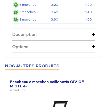
6 marches
3.20
1.20
7 marches
3.40
1.40
8 marches
3.60
1.60
Description
Options
NOS AUTRES PRODUITS
Escabeau à marches caillebotis CIV-CE-
MISTER-T
4 modèles