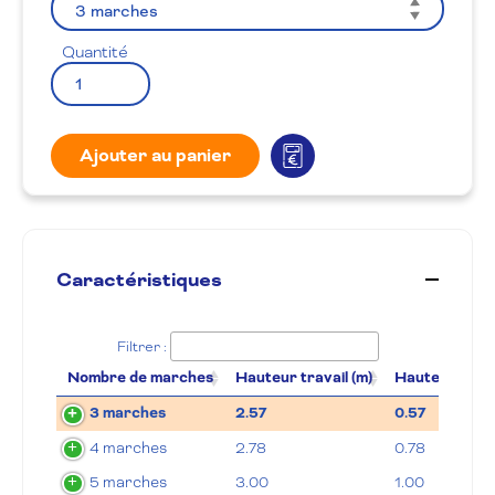
Quantité
Ajouter au panier
Caractéristiques
Filtrer :
Nombre de marches
Hauteur travail (m)
Hauteur planc
3 marches
2.57
0.57
4 marches
2.78
0.78
5 marches
3.00
1.00