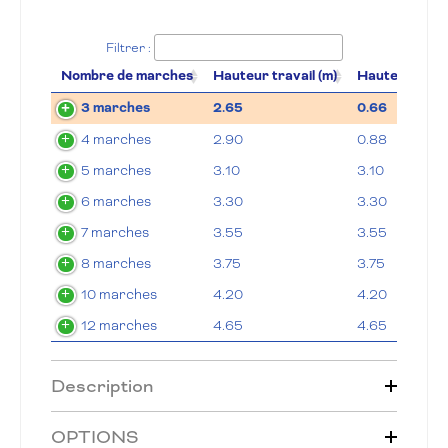
Filtrer :
Nombre de marches
Hauteur travail (m)
Hauteur planc
3 marches
2.65
0.66
4 marches
2.90
0.88
5 marches
3.10
3.10
6 marches
3.30
3.30
7 marches
3.55
3.55
8 marches
3.75
3.75
10 marches
4.20
4.20
12 marches
4.65
4.65
Description
OPTIONS