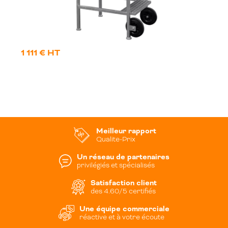
1 111 € HT
Meilleur rapport
Qualite-Prix
Un réseau de partenaires
privilégiés et spécialisés
Satisfaction client
des 4.60/5 certifiés
Une équipe commerciale
réactive et à votre écoute