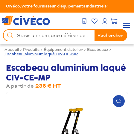
Civéco, votre fournisseur d’équipements industriels !
Mes Favoris
Men
DEVIS GRATUIT
Mon compte
Chercher
Rechercher
un
produit
Accueil
>
Produits
>
Équipement d'atelier
>
Escabeaux
>
Escabeau aluminium laqué CIV-CE-MP
Escabeau aluminium laqué
CIV-CE-MP
A partir de
236 € HT
Zoom