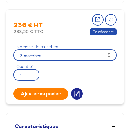
Partager
Ajout
236
le
à
€ HT
produit
la
283,20
€ TTC
En réassort
wishlis
Nombre de marches
Quantité
Ajouter au panier
Caractéristiques